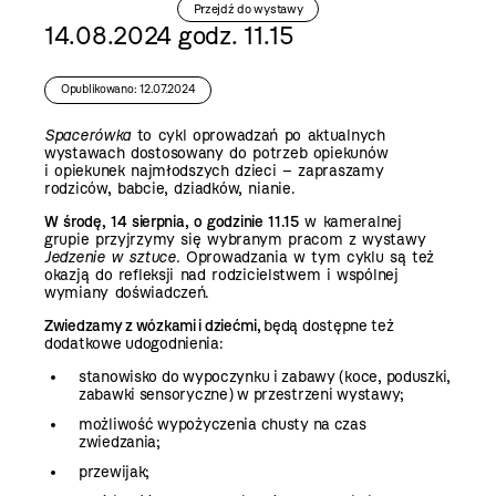
Przejdź do wystawy
14.08.2024 godz. 11.15
Opublikowano: 12.07.2024
Spacerówka
to cykl oprowadzań po aktualnych
wystawach dostosowany do potrzeb opiekunów
i opiekunek najmłodszych dzieci – zapraszamy
rodziców, babcie, dziadków, nianie.
W środę, 14 sierpnia, o godzinie 11.15
w kameralnej
grupie przyjrzymy się wybranym pracom z wystawy
Jedzenie w sztuce.
Oprowadzania w tym cyklu są też
okazją do refleksji nad rodzicielstwem i wspólnej
wymiany doświadczeń.
Zwiedzamy z wózkami i dziećmi,
będą dostępne też
dodatkowe udogodnienia:
stanowisko do wypoczynku i zabawy (koce, poduszki,
zabawki sensoryczne) w przestrzeni wystawy;
możliwość wypożyczenia chusty na czas
zwiedzania;
przewijak;