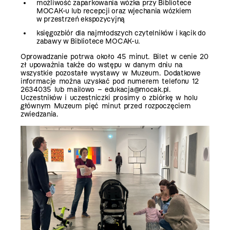
możliwość zaparkowania wózka przy Bibliotece
MOCAK-u lub recepcji oraz wjechania wózkiem
w przestrzeń ekspozycyjną
księgozbiór dla najmłodszych czytelników i kącik do
zabawy w Bibliotece MOCAK-u.
Oprowadzanie potrwa około 45 minut. Bilet w cenie 20
zł upoważnia także do wstępu w danym dniu na
wszystkie pozostałe wystawy w Muzeum. Dodatkowe
informacje można uzyskać pod numerem telefonu 12
2634035 lub mailowo –
edukacja@mocak.pl
.
Uczestników i uczestniczki prosimy o zbiórkę w holu
głównym Muzeum pięć minut przed rozpoczęciem
zwiedzania.