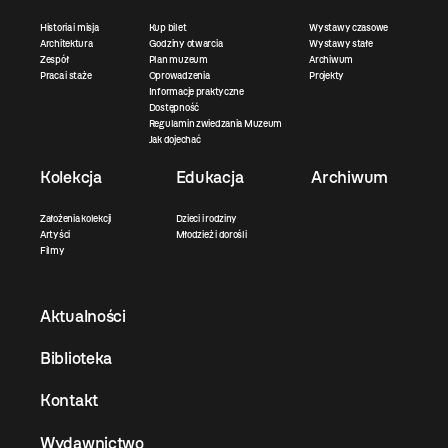
Historia i misja
Kup bilet
Wystawy czasowe
Architektura
Godziny otwarcia
Wystawy stałe
Zespół
Plan muzeum
Archiwum
Praca i staże
Oprowadzenia
Projekty
Informacje praktyczne
Dostępność
Regulamin zwiedzania Muzeum
Jak dojechać
Kolekcja
Edukacja
Archiwum
Założenia kolekcji
Dzieci i rodziny
Artyści
Młodzież i dorośli
Filmy
Aktualności
Biblioteka
Kontakt
Wydawnictwo