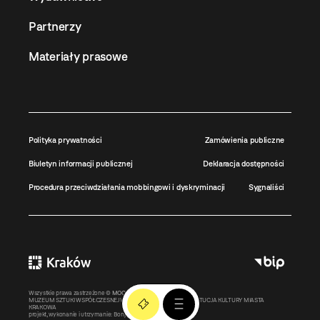
Partnerzy
Materiały prasowe
Polityka prywatności
Zamówienia publiczne
Biuletyn informacji publicznej
Deklaracja dostępności
Procedura przeciwdziałania mobbingowi i dyskryminacji
Sygnaliści
Wszystkie prawa zastrzeżone ©
MOCAK
2011-2026
MUZEUM SZTUKI WSPÓŁCZESNEJ W KRAKOWIE MOCAK – INSTYTUCJA KULTURY MIASTA
KRAKOWA
projekt, wykonanie i utrzymanie:
Bonjour.pl