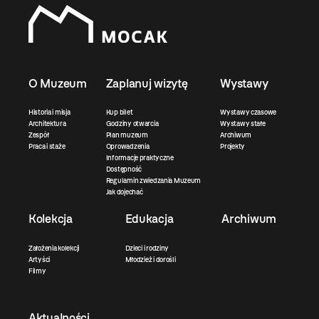
O Muzeum
Zaplanuj wizytę
Wystawy
Historia i misja
Kup bilet
Wystawy czasowe
Architektura
Godziny otwarcia
Wystawy stałe
Zespół
Plan muzeum
Archiwum
Praca i staże
Oprowadzenia
Projekty
Informacje praktyczne
Dostępność
Regulamin zwiedzania Muzeum
Jak dojechać
Kolekcja
Edukacja
Archiwum
Założenia kolekcji
Dzieci i rodziny
Artyści
Młodzież i dorośli
Filmy
Aktualności