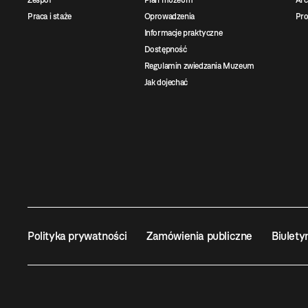
Zespół
Plan muzeum
Ar
Praca i staże
Oprowadzenia
Pro
Informacje praktyczne
Dostępność
Regulamin zwiedzania Muzeum
Jak dojechać
Polityka prywatności
Zamówienia publiczne
Biulety