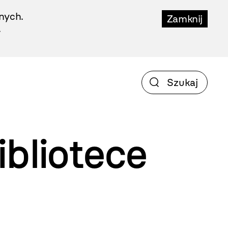
nych.
Zamknij
.
bliotece