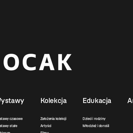
ystawy
Kolekcja
Edukacja
A
stawy czasowe
Założenia kolekcji
Dzieci i rodziny
tawy stałe
Artyści
Młodzież i dorośli