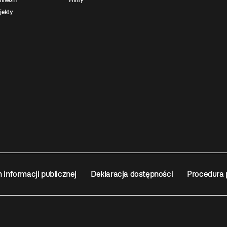
chiwum
Filmy
jekty
n informacji publicznej
Deklaracja dostępności
Procedura 