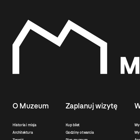
O Muzeum
Zaplanuj wizytę
W
Historia i misja
Kup bilet
Wy
Architektura
Godziny otwarcia
Wys