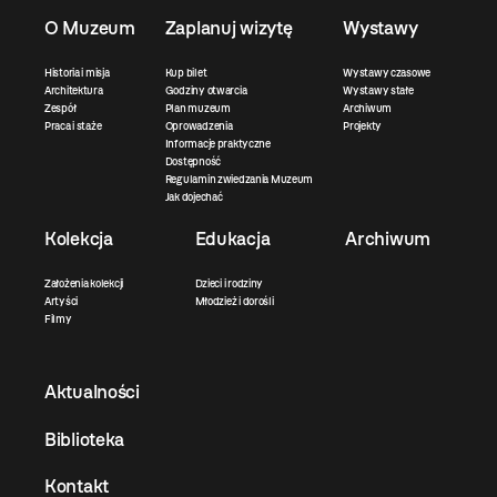
O Muzeum
Zaplanuj wizytę
Wystawy
Historia i misja
Kup bilet
Wystawy czasowe
Architektura
Godziny otwarcia
Wystawy stałe
Zespół
Plan muzeum
Archiwum
Praca i staże
Oprowadzenia
Projekty
Informacje praktyczne
Dostępność
Regulamin zwiedzania Muzeum
Jak dojechać
Kolekcja
Edukacja
Archiwum
Założenia kolekcji
Dzieci i rodziny
Artyści
Młodzież i dorośli
Filmy
Aktualności
Biblioteka
Kontakt