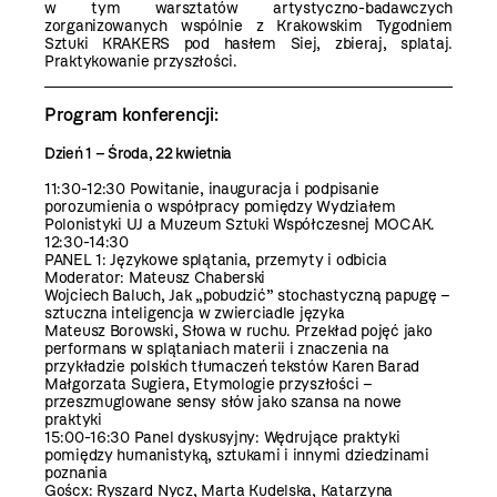
w tym warsztatów artystyczno-badawczych
zorganizowanych wspólnie z Krakowskim Tygodniem
Sztuki KRAKERS pod hasłem Siej, zbieraj, splataj.
Praktykowanie przyszłości.
Program konferencji:
Dzień 1 – Środa, 22 kwietnia
11:30-12:30 Powitanie, inauguracja i podpisanie
porozumienia o współpracy pomiędzy Wydziałem
Polonistyki UJ a Muzeum Sztuki Współczesnej MOCAK.
12:30-14:30
PANEL 1: Językowe splątania, przemyty i odbicia
Moderator: Mateusz Chaberski
Wojciech Baluch, Jak „pobudzić” stochastyczną papugę –
sztuczna inteligencja w zwierciadle języka
Mateusz Borowski, Słowa w ruchu. Przekład pojęć jako
performans w splątaniach materii i znaczenia na
przykładzie polskich tłumaczeń tekstów Karen Barad
Małgorzata Sugiera, Etymologie przyszłości –
przeszmuglowane sensy słów jako szansa na nowe
praktyki
15:00-16:30 Panel dyskusyjny: Wędrujące praktyki
pomiędzy humanistyką, sztukami i innymi dziedzinami
poznania
Goścx: Ryszard Nycz, Marta Kudelska, Katarzyna