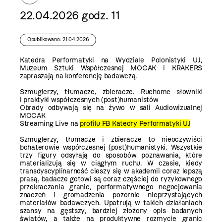
22.04.2026 godz. 11
Opublikowano: 21.04.2026
Katedra Performatyki na Wydziale Polonistyki UJ,
Muzeum Sztuki Współczesnej MOCAK i KRAKERS
zapraszają na konferencję badawczą.
Szmuglerzy, tłumacze, zbieracze. Ruchome słowniki
i praktyki współczesnych (post)humanistów
Obrady odbywają się na żywo w sali Audiowizualnej
MOCAK
Streaming
Live na
profilu FB Katedry Performatyki UJ
Szmuglerzy, tłumacze i zbieracze to nieoczywiści
bohaterowie współczesnej (post)humanistyki. Wszystkie
trzy figury odsyłają do sposobów poznawania, które
materializują się w ciągłym ruchu. W czasie, kiedy
transdyscyplinarność cieszy się w akademii coraz lepszą
prasą, badacze gotowi są coraz częściej do ryzykownego
przekraczania granic, performatywnego negocjowania
znaczeń i gromadzenia pozornie nieprzystających
materiałów badawczych. Upatrują w takich działaniach
szansy na gęstszy, bardziej złożony opis badanych
światów, a także na produktywne rozmycie granic