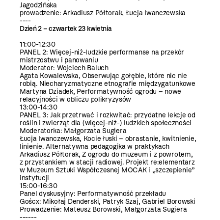
Jagodzińska
prowadzenie: Arkadiusz Półtorak, Łucja Iwanczewska
----
Dzień 2 – czwartek 23 kwietnia
11:00-12:30
PANEL 2: Więcej-niż-ludzkie performanse na przekór
mistrzostwu i panowaniu
Moderator: Wojciech Baluch
Agata Kowalewska, Obserwując gołębie, które nic nie
robią. Niecharyzmatyczne etnografie międzygatunkowe
Martyna Dziadek, Performatywność ogrodu – nowe
relacyjności w obliczu polikryzysów
13:00-14:30
PANEL 3: Jak przetrwać i rozkwitać: przydatne lekcje od
roślin i zwierząt dla (więcej-niż-) ludzkich społeczności
Moderatorka: Małgorzata Sugiera
Łucja Iwanczewska, Kocie łuski – obrastanie, kwitnienie,
linienie. Alternatywna pedagogika w praktykach
Arkadiusz Półtorak, Z ogrodu do muzeum i z powrotem,
z przystankiem w stacji radiowej. Projekt re:elementarz
w Muzeum Sztuki Współczesnej MOCAK i „szczepienie”
instytucji
15:00-16:30
Panel dyskusyjny: Performatywność przekładu
Goścx: Mikołaj Denderski, Patryk Szaj, Gabriel Borowski
Prowadzenie: Mateusz Borowski, Małgorzata Sugiera
------