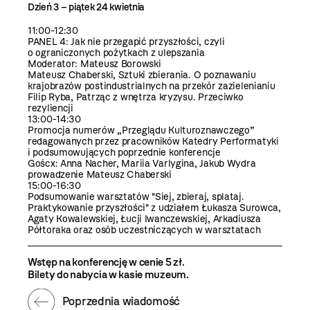
Dzień 3 – piątek 24 kwietnia
11:00-12:30
PANEL 4: Jak nie przegapić przyszłości, czyli
o ograniczonych pożytkach z ulepszania
Moderator: Mateusz Borowski
Mateusz Chaberski, Sztuki zbierania. O poznawaniu
krajobrazów postindustrialnych na przekór zazielenianiu
Filip Ryba, Patrząc z wnętrza kryzysu. Przeciwko
rezyliencji
13:00-14:30
Promocja numerów „Przeglądu Kulturoznawczego”
redagowanych przez pracowników Katedry Performatyki
i podsumowujących poprzednie konferencje
Goścx: Anna Nacher, Mariia Varlygina, Jakub Wydra
prowadzenie Mateusz Chaberski
15:00-16:30
Podsumowanie warsztatów "Siej, zbieraj, splataj.
Praktykowanie przyszłości" z udziałem Łukasza Surowca,
Agaty Kowalewskiej, Łucji Iwanczewskiej, Arkadiusza
Półtoraka oraz osób uczestniczących w warsztatach
Wstęp na konferencję w cenie 5 zł.
Bilety do nabycia w kasie muzeum.
Poprzednia wiadomość