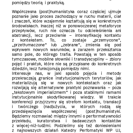
pomiędzy teorią i
praktyką.
Współczesna (post)humanistyka coraz częściej ujmuje
poznanie jako proces zachodzący w ruchu materii, ciał
i znaczeń, które wzajemnie kształtują się w konkretnych
środowiskach. Inaczej niż w ponowoczesnej metaforyce
przepływów, ruch nie oznacza tu odcieleśnienia ani
abstrakcji, lecz przeciwnie – intensyfikację kontaktu
z kontekstem. To, co zostaje „przemycone”,
„przetłumaczone” lub „zebrane”, zmienia się pod
wpływem nowych warunków, a zarazem przekształca
samo pole, do którego trafia. Powstają w ten sposób
tymczasowe, mobilne słowniki i transdyscypliny – zbiory
pojęć i praktyk, które nie są przypisane do konkretnych
dziedzin, lecz funkcjonują pomiędzy nimi.
Interesuje nas, w jaki sposób pojęcia i metody
przekraczają granice instytucjonalnych terytoriów, jak
materializują się w nowych kontekstach oraz jak
rozwijają się alternatywne praktyki poznawania – poza
„tekstowym imperializmem” i poza stabilnymi ramami
instytucjonalnie skodyfikowanej wiedzy. W trakcie
konferencji przyjrzymy się strefom kontaktu, translacji
i twórczego (nad)użycia, w których rodzą się
przedsięwzięcia współczesnej (post)humanistyki.
Będziemy rozmawiać między innymi o performatywności
przekładu, kuratorstwa i badawczych kontaktów
z więcej-niż-ludźmi. Podzielimy się też doniesieniami
z najnowszych działań Katedry Perfomatyki WP UJ,