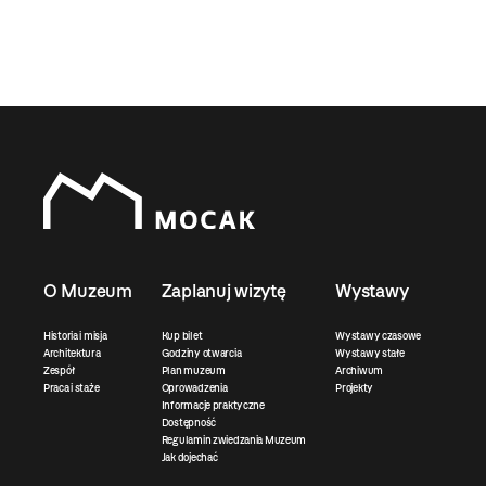
O Muzeum
Zaplanuj wizytę
Wystawy
Historia i misja
Kup bilet
Wystawy czasowe
Architektura
Godziny otwarcia
Wystawy stałe
Zespół
Plan muzeum
Archiwum
Praca i staże
Oprowadzenia
Projekty
Informacje praktyczne
Dostępność
Regulamin zwiedzania Muzeum
Jak dojechać