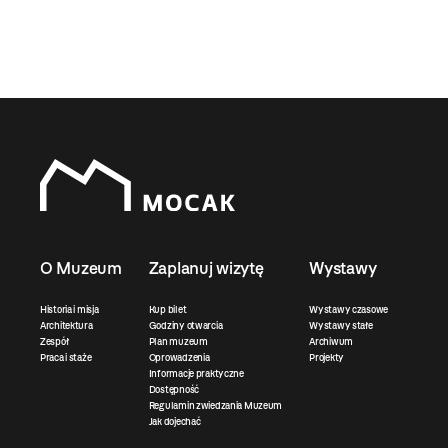
O Muzeum
Zaplanuj wizytę
Wystawy
Historia i misja
Kup bilet
Wystawy czasowe
Architektura
Godziny otwarcia
Wystawy stałe
Zespół
Plan muzeum
Archiwum
Praca i staże
Oprowadzenia
Projekty
Informacje praktyczne
Dostępność
Regulamin zwiedzania Muzeum
Jak dojechać