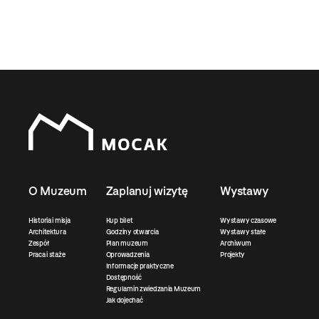
O Muzeum
Zaplanuj wizytę
Wystawy
Historia i misja
Kup bilet
Wystawy czasowe
Architektura
Godziny otwarcia
Wystawy stałe
Zespół
Plan muzeum
Archiwum
Praca i staże
Oprowadzenia
Projekty
Informacje praktyczne
Dostępność
Regulamin zwiedzania Muzeum
Jak dojechać