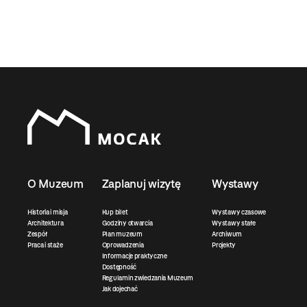
O Muzeum
Zaplanuj wizytę
Wystawy
Historia i misja
Kup bilet
Wystawy czasowe
Architektura
Godziny otwarcia
Wystawy stałe
Zespół
Plan muzeum
Archiwum
Praca i staże
Oprowadzenia
Projekty
Informacje praktyczne
Dostępność
Regulamin zwiedzania Muzeum
Jak dojechać