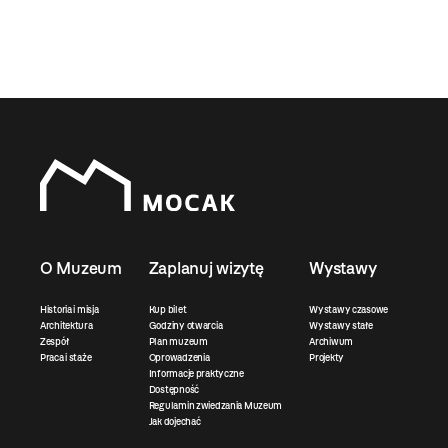
O Muzeum
Zaplanuj wizytę
Wystawy
Historia i misja
Kup bilet
Wystawy czasowe
Architektura
Godziny otwarcia
Wystawy stałe
Zespół
Plan muzeum
Archiwum
Praca i staże
Oprowadzenia
Projekty
Informacje praktyczne
Dostępność
Regulamin zwiedzania Muzeum
Jak dojechać