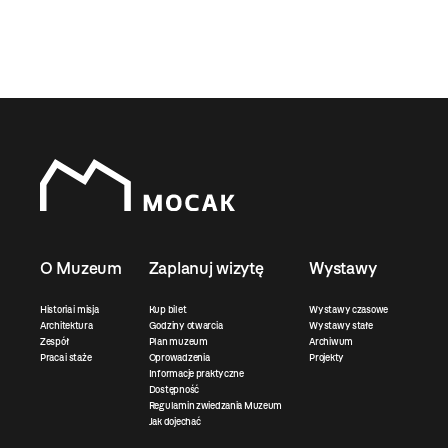
O Muzeum
Zaplanuj wizytę
Wystawy
Historia i misja
Kup bilet
Wystawy czasowe
Architektura
Godziny otwarcia
Wystawy stałe
Zespół
Plan muzeum
Archiwum
Praca i staże
Oprowadzenia
Projekty
Informacje praktyczne
Dostępność
Regulamin zwiedzania Muzeum
Jak dojechać