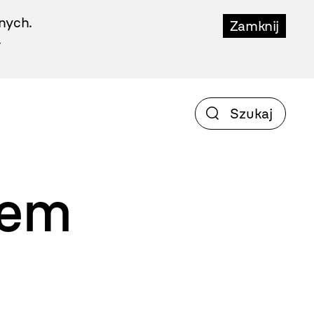
nych.
Zamknij
.
iem