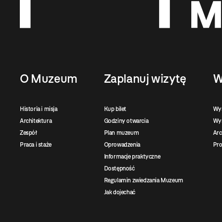
O Muzeum
Zaplanuj wizytę
W
Historia i misja
Kup bilet
Wy
Architektura
Godziny otwarcia
Wys
Zespół
Plan muzeum
Ar
Praca i staże
Oprowadzenia
Pro
Informacje praktyczne
Dostępność
Regulamin zwiedzania Muzeum
Jak dojechać