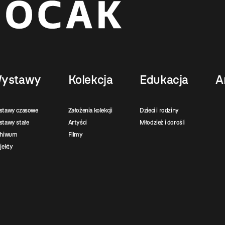
ystawy
Kolekcja
Edukacja
A
stawy czasowe
Założenia kolekcji
Dzieci i rodziny
tawy stałe
Artyści
Młodzież i dorośli
chiwum
Filmy
jekty