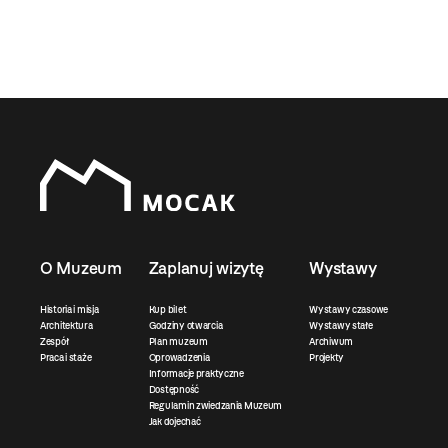
O Muzeum
Zaplanuj wizytę
Wystawy
Historia i misja
Kup bilet
Wystawy czasowe
Architektura
Godziny otwarcia
Wystawy stałe
Zespół
Plan muzeum
Archiwum
Praca i staże
Oprowadzenia
Projekty
Informacje praktyczne
Dostępność
Regulamin zwiedzania Muzeum
Jak dojechać