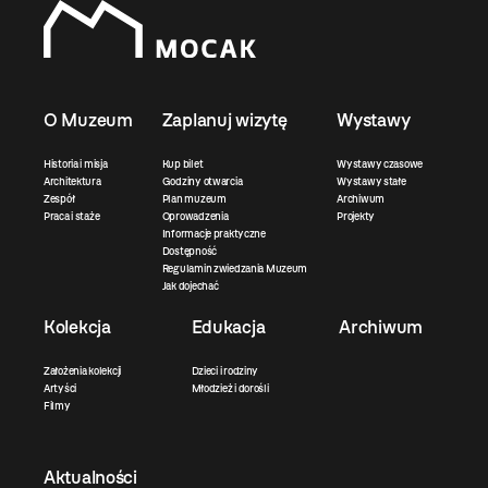
O Muzeum
Zaplanuj wizytę
Wystawy
Historia i misja
Kup bilet
Wystawy czasowe
Architektura
Godziny otwarcia
Wystawy stałe
Zespół
Plan muzeum
Archiwum
Praca i staże
Oprowadzenia
Projekty
Informacje praktyczne
Dostępność
Regulamin zwiedzania Muzeum
Jak dojechać
Kolekcja
Edukacja
Archiwum
Założenia kolekcji
Dzieci i rodziny
Artyści
Młodzież i dorośli
Filmy
Aktualności