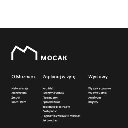
O Muzeum
Zaplanuj wizytę
Wystawy
Historia i misja
Kup bilet
Wystawy czasowe
Architektura
Godziny otwarcia
Wystawy stałe
Zespół
Plan muzeum
Archiwum
Praca i staże
Oprowadzenia
Projekty
Informacje praktyczne
Dostępność
Regulamin zwiedzania Muzeum
Jak dojechać