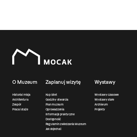
O Muzeum
Zaplanuj wizytę
Wystawy
Historia i misja
Kup bilet
Wystawy czasowe
Architektura
Godziny otwarcia
Wystawy stałe
Zespół
Plan muzeum
Archiwum
Praca i staże
Oprowadzenia
Projekty
Informacje praktyczne
Dostępność
Regulamin zwiedzania Muzeum
Jak dojechać