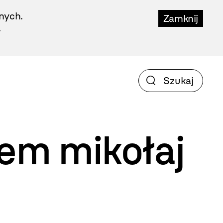
nych.
Zamknij
.
iem
mikołaj