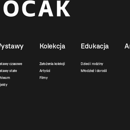
ystawy
Kolekcja
Edukacja
A
stawy czasowe
Założenia kolekcji
Dzieci i rodziny
tawy stałe
Artyści
Młodzież i dorośli
chiwum
Filmy
jekty