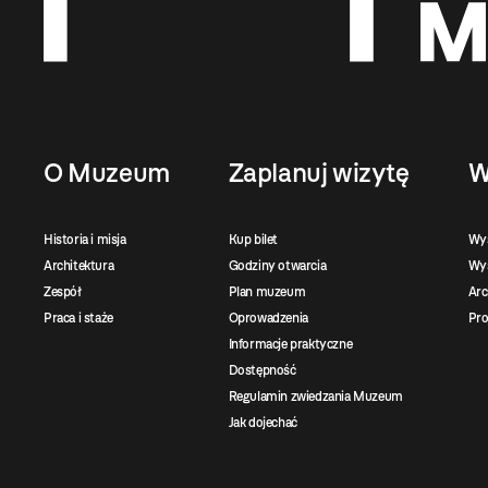
O Muzeum
Zaplanuj wizytę
W
Historia i misja
Kup bilet
Wy
Architektura
Godziny otwarcia
Wys
Zespół
Plan muzeum
Ar
Praca i staże
Oprowadzenia
Pro
Informacje praktyczne
Dostępność
Regulamin zwiedzania Muzeum
Jak dojechać