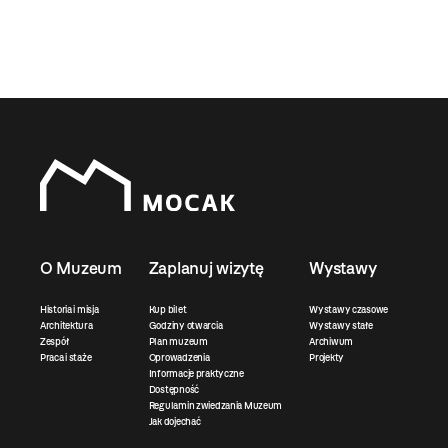
O Muzeum
Zaplanuj wizytę
Wystawy
Historia i misja
Kup bilet
Wystawy czasowe
Architektura
Godziny otwarcia
Wystawy stałe
Zespół
Plan muzeum
Archiwum
Praca i staże
Oprowadzenia
Projekty
Informacje praktyczne
Dostępność
Regulamin zwiedzania Muzeum
Jak dojechać