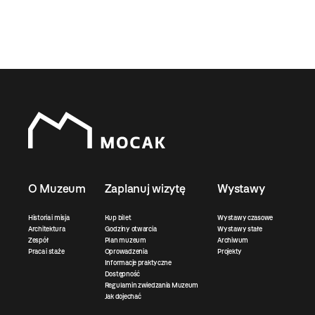
O Muzeum
Zaplanuj wizytę
Wystawy
Historia i misja
Kup bilet
Wystawy czasowe
Architektura
Godziny otwarcia
Wystawy stałe
Zespół
Plan muzeum
Archiwum
Praca i staże
Oprowadzenia
Projekty
Informacje praktyczne
Dostępność
Regulamin zwiedzania Muzeum
Jak dojechać