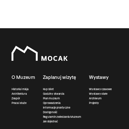
O Muzeum
Zaplanuj wizytę
Wystawy
Historia i misja
Kup bilet
Wystawy czasowe
Architektura
Godziny otwarcia
Wystawy stałe
Zespół
Plan muzeum
Archiwum
Praca i staże
Oprowadzenia
Projekty
Informacje praktyczne
Dostępność
Regulamin zwiedzania Muzeum
Jak dojechać