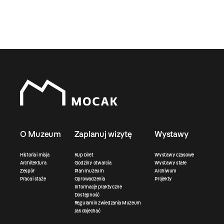
O Muzeum
Zaplanuj wizytę
Wystawy
Historia i misja
Kup bilet
Wystawy czasowe
Architektura
Godziny otwarcia
Wystawy stałe
Zespół
Plan muzeum
Archiwum
Praca i staże
Oprowadzenia
Projekty
Informacje praktyczne
Dostępność
Regulamin zwiedzania Muzeum
Jak dojechać