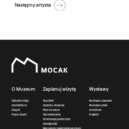
Następny artysta
O Muzeum
Zaplanuj wizytę
Wystawy
Historia i misja
Kup bilet
Wystawy czasowe
Architektura
Godziny otwarcia
Wystawy stałe
Zespół
Plan muzeum
Archiwum
Praca i staże
Oprowadzenia
Projekty
Informacje praktyczne
Dostępność
Regulamin zwiedzania Muzeum