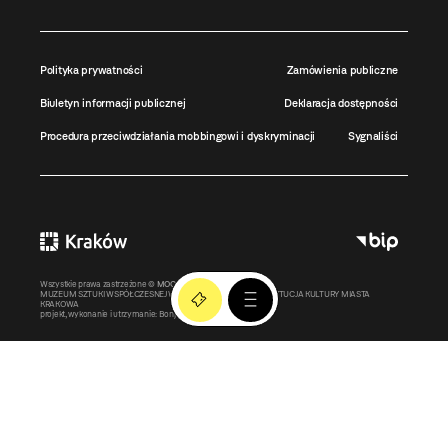
Polityka prywatności
Zamówienia publiczne
Biuletyn informacji publicznej
Deklaracja dostępności
Procedura przeciwdziałania mobbingowi i dyskryminacji
Sygnaliści
Wszystkie prawa zastrzeżone ©
MOCAK
2011-2026
MUZEUM SZTUKI WSPÓŁCZESNEJ W KRAKOWIE MOCAK – INSTYTUCJA KULTURY MIASTA
KRAKOWA
projekt, wykonanie i utrzymanie:
Bonjour.pl