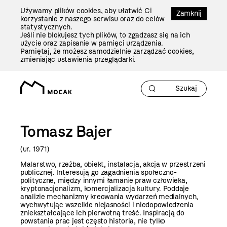
Przejdź
Używamy plików cookies, aby ułatwić Ci
Do
Zamknij
korzystanie z naszego serwisu oraz do celów
Treści
statystycznych.
Jeśli nie blokujesz tych plików, to zgadzasz się na ich
użycie oraz zapisanie w pamięci urządzenia.
Pamiętaj, że możesz samodzielnie zarządzać cookies,
zmieniając ustawienia przeglądarki.
Tomasz Bajer
(ur. 1971)
Malarstwo, rzeźba, obiekt, instalacja, akcja w przestrzeni
publicznej. Interesują go zagadnienia społeczno-
polityczne, między innymi łamanie praw człowieka,
kryptonacjonalizm, komercjalizacja kultury. Poddaje
analizie mechanizmy kreowania wydarzeń medialnych,
wychwytując wszelkie niejasności i niedopowiedzenia
zniekształcające ich pierwotną treść. Inspiracją do
powstania prac jest często historia, nie tylko