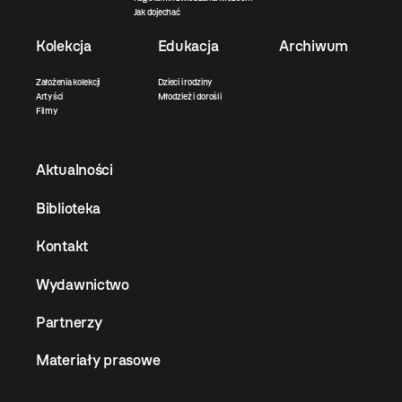
Jak dojechać
Kolekcja
Edukacja
Archiwum
Założenia kolekcji
Dzieci i rodziny
Artyści
Młodzież i dorośli
Filmy
Aktualności
Biblioteka
Kontakt
Wydawnictwo
Partnerzy
Materiały prasowe