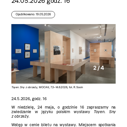
24.05.2026 godz. 16
Opublikowano: 19.05.2026
2 / 4
Toyen. Sny z obrzeży
, MOCAK, 7.3–14.6.2026, fot. R. Sosin
Toyen. S
24.5.2026, godz. 16
W niedzielę, 24 maja, o godzinie 16 zapraszamy na
zwiedzanie w języku polskim wystawy
Toyen. Sny
z obrzeży
.
Wstęp w cenie biletu na wystawy. Miejscem spotkania