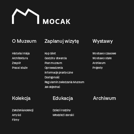
O Muzeum
Zaplanuj wizytę
Wystawy
Historia i misja
Kup bilet
Wystawy czasowe
Architektura
Godziny otwarcia
Wystawy stałe
Zespół
Plan muzeum
Archiwum
Praca i staże
Oprowadzenia
Projekty
Informacje praktyczne
Dostępność
Regulamin zwiedzania Muzeum
Jak dojechać
Kolekcja
Edukacja
Archiwum
Założenia kolekcji
Dzieci i rodziny
Artyści
Młodzież i dorośli
Filmy