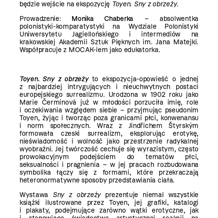
będzie wejście na ekspozycję
Toyen. Sny z obrzeży
.
Prowadzenie:
Monika Chaberka
– absolwentka
polonistyki-komparatystyki na Wydziale Polonistyki
Uniwersytetu Jagiellońskiego i intermediów na
krakowskiej Akademii Sztuk Pięknych im. Jana Matejki.
Współpracuje z MOCAK-iem jako edukatorka.
Toyen. Sny z obrzeży
to ekspozycja-opowieść o jednej
z najbardziej intrygujących i nieuchwytnych postaci
europejskiego surrealizmu. Urodzona w 1902 roku jako
Marie Čermínová już w młodości porzuciła imię, role
i oczekiwania względem siebie – przyjmując pseudonim
Toyen, żyjąc i tworząc poza granicami płci, konwenansu
i norm społecznych. Wraz z Jindřichem Štyrským
formowała czeski surrealizm, eksplorując erotykę,
nieświadomość i wolność jako przestrzenie radykalnej
wyobraźni. Jej twórczość cechuje się wyrazistym, często
prowokacyjnym podejściem do tematów płci,
seksualności i pragnienia – w jej pracach rozbudowana
symbolika łączy się z formami, które przekraczają
heteronormatywne sposoby przedstawiania ciała.
Wystawa
Sny z obrzeży
prezentuje niemal wszystkie
książki ilustrowane przez Toyen, jej grafiki, katalogi
i plakaty, podejmujące zarówno wątki erotyczne, jak