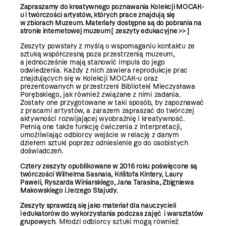
Zapraszamy do kreatywnego poznawania Kolekcji MOCAK-
u i twórczości artystów, których prace znajdują się
w zbiorach Muzeum. Materiały dostępne są do pobrania na
stronie internetowej muzeum
[ zeszyty edukacyjne >> ]
Zeszyty powstały z myślą o wspomaganiu kontaktu ze
sztuką współczesną poza przestrzenią muzeum,
a jednocześnie mają stanowić impuls do jego
odwiedzenia. Każdy z nich zawiera reprodukcje prac
znajdujących się w Kolekcji MOCAK-u oraz
prezentowanych w przestrzeni Biblioteki Mieczysława
Porębskiego, jak również związane z nimi zadania.
Zostały one przygotowane w taki sposób, by zapoznawać
z pracami artystów, a zarazem zapraszać do twórczej
aktywności rozwijającej wyobraźnię i kreatywność.
Pełnią one także funkcję ćwiczenia z interpretacji,
umożliwiając odbiorcy wejście w relację z danym
dziełem sztuki poprzez odniesienie go do osobistych
doświadczeń.
Cztery zeszyty opublikowane w 2016 roku poświęcone są
twórczości Wilhelma Sasnala, Krištofa Kintery, Laury
Paweli, Ryszarda Winiarskiego, Jana Tarasina, Zbigniewa
Makowskiego i Jerzego Stajudy.
Zeszyty sprawdzą się jako materiał dla nauczycieli
i edukatorów do wykorzystania podczas zajęć i warsztatów
grupowych
. Młodzi odbiorcy sztuki mogą również