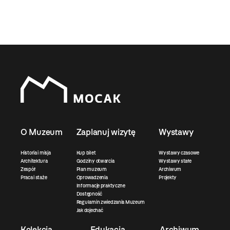
O Muzeum
Zaplanuj wizytę
Wystawy
Historia i misja
Kup bilet
Wystawy czasowe
Architektura
Godziny otwarcia
Wystawy stałe
Zespół
Plan muzeum
Archiwum
Praca i staże
Oprowadzenia
Projekty
Informacje praktyczne
Dostępność
Regulamin zwiedzania Muzeum
Jak dojechać
Kolekcja
Edukacja
Archiwum