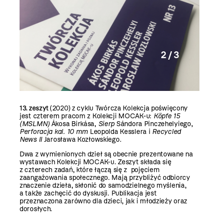
2 / 3
13. zeszyt
(2020) z cyklu Twórcza Kolekcja poświęcony
jest czterem pracom z Kolekcji MOCAK-u:
Köpfe 15
(MSLMN)
Ákosa Birkása,
Sierp
Sándora Pinczehelyiego,
Perforacja kal. 10 mm
Leopolda Kesslera i
Recycled
News II
Jarosława Kozłowskiego.
Dwa z wymienionych dzieł są obecnie prezentowane na
wystawach Kolekcji MOCAK-u. Zeszyt składa się
z czterech zadań, które łączą się z pojęciem
zaangażowania społecznego. Mają przybliżyć odbiorcy
znaczenie dzieła, skłonić do samodzielnego myślenia,
a także zachęcić do dyskusji. Publikacja jest
przeznaczona zarówno dla dzieci, jak i młodzieży oraz
dorosłych.