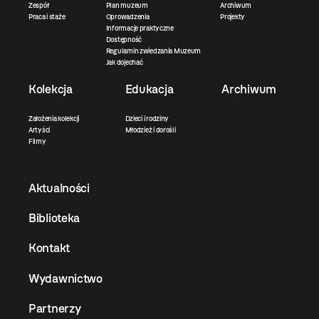
Zespół
Plan muzeum
Archiwum
Praca i staże
Oprowadzenia
Projekty
Informacje praktyczne
Dostępność
Regulamin zwiedzania Muzeum
Jak dojechać
Kolekcja
Edukacja
Archiwum
Założenia kolekcji
Dzieci i rodziny
Artyści
Młodzież i dorośli
Filmy
Aktualności
Biblioteka
Kontakt
Wydawnictwo
Partnerzy