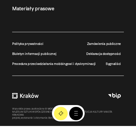
Materiały prasowe
Polityka prywatności
Zamówienia publiczne
Biuletyn informacji publicznej
Deklaracja dostępności
Procedura przeciwdziałania mobbingowi i dyskryminacji
Sygnaliści
Wszystkie prawa zastrzeżone ©
MOCAK
2011-2026
MUZEUM SZTUKI WSPÓŁCZESNEJ W KRAKOWIE MOCAK – INSTYTUCJA KULTURY MIASTA
KRAKOWA
projekt, wykonanie i utrzymanie:
Bonjour.pl