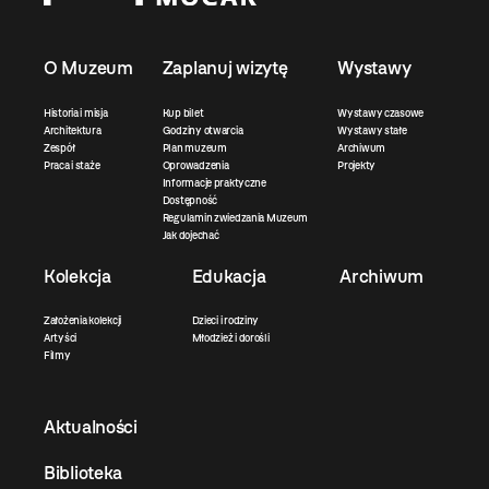
O Muzeum
Zaplanuj wizytę
Wystawy
Historia i misja
Kup bilet
Wystawy czasowe
Architektura
Godziny otwarcia
Wystawy stałe
Zespół
Plan muzeum
Archiwum
Praca i staże
Oprowadzenia
Projekty
Informacje praktyczne
Dostępność
Regulamin zwiedzania Muzeum
Jak dojechać
Kolekcja
Edukacja
Archiwum
Założenia kolekcji
Dzieci i rodziny
Artyści
Młodzież i dorośli
Filmy
Aktualności
Biblioteka