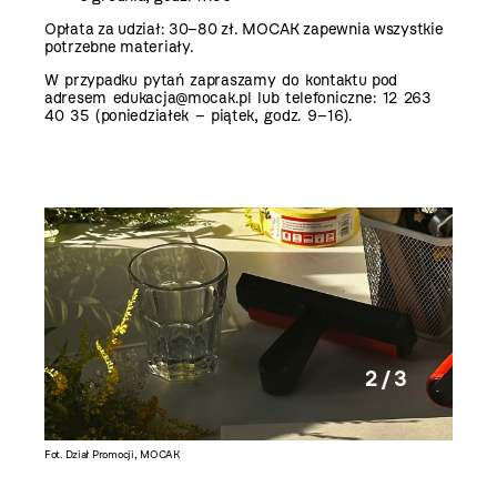
Opłata za udział: 30–80 zł. MOCAK zapewnia wszystkie
potrzebne materiały.
W przypadku pytań zapraszamy do kontaktu
pod
adresem
edukacja@mocak.pl
lub telefoniczne: 12 263
40 35 (poniedziałek – piątek, godz. 9–16).
2 / 3
Fot. Dział Promocji, MOCAK
Fot. Dzi