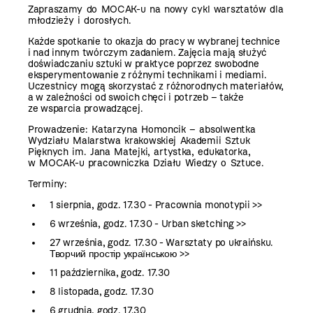
Zapraszamy do MOCAK-u na nowy cykl warsztatów
dla
młodzieży i dorosłych.
Każde spotkanie to okazja do pracy w wybranej technice
i nad innym twórczym zadaniem. Zajęcia mają służyć
doświadczaniu sztuki w praktyce poprzez swobodne
eksperymentowanie z różnymi technikami i mediami.
Uczestnicy mogą skorzystać z różnorodnych materiałów,
a w zależności od swoich chęci i potrzeb – także
ze wsparcia prowadzącej.
Prowadzenie: Katarzyna Homoncik – absolwentka
Wydziału Malarstwa krakowskiej Akademii Sztuk
Pięknych im. Jana Matejki, artystka, edukatorka,
w MOCAK-u pracowniczka Działu Wiedzy o Sztuce.
Terminy:
1 sierpnia, godz. 17.30 - Pracownia monotypii >>
6 września, godz. 17.30 - Urban sketching >>
27 września, godz. 17.30 - Warsztaty po ukraińsku.
Творчий простір українською
>>
11 października, godz. 17.30
8 listopada, godz. 17.30
6 grudnia, godz. 17.30