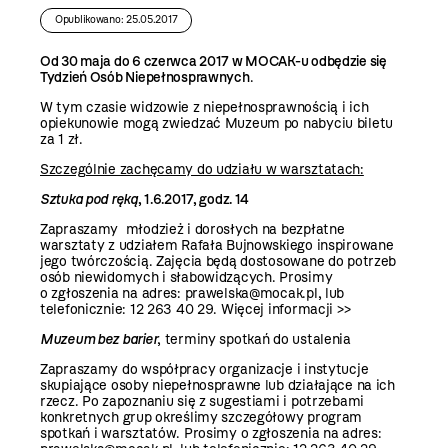
Opublikowano: 25.05.2017
Od 30 maja do 6 czerwca 2017 w MOCAK-u odbędzie się
Tydzień Osób Niepełnosprawnych
.
W tym czasie widzowie z niepełnosprawnością i ich
opiekunowie mogą zwiedzać Muzeum po nabyciu biletu
za 1 zł.
Szczególnie zachęcamy do udziału w warsztatach:
Sztuka pod ręką
, 1.6.2017, godz. 14
Zapraszamy młodzież i dorosłych na bezpłatne
warsztaty z udziałem Rafała Bujnowskiego inspirowane
jego twórczością. Zajęcia będą dostosowane do potrzeb
osób niewidomych i słabowidzących. Prosimy
o zgłoszenia na adres: prawelska@mocak.pl, lub
telefonicznie: 12 263 40 29.
Więcej informacji >>
Muzeum bez barier
, terminy spotkań do ustalenia
Zapraszamy do współpracy organizacje i instytucje
skupiające osoby niepełnosprawne lub działające na ich
rzecz. Po zapoznaniu się z sugestiami i potrzebami
konkretnych grup określimy szczegółowy program
spotkań i warsztatów. Prosimy o zgłoszenia na adres: