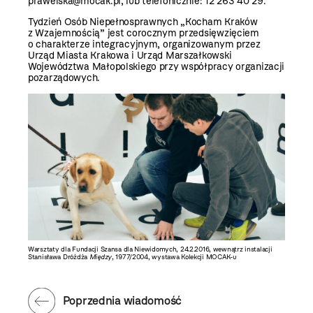
prawelska@mocak.pl, lub telefonicznie: 12 263 40 29.
Tydzień Osób Niepełnosprawnych „Kocham Kraków
z Wzajemnością” jest corocznym przedsięwzięciem
o charakterze integracyjnym, organizowanym przez
Urząd Miasta Krakowa i Urząd Marszałkowski
Województwa Małopolskiego przy współpracy organizacji
pozarządowych.
Warsztaty dla Fundacji Szansa dla Niewidomych, 24.2.2016, wewnątrz instalacji
Stanisława Dróżdża
Między
, 1977/2004, wystawa Kolekcji MOCAK-u
Poprzednia wiadomość