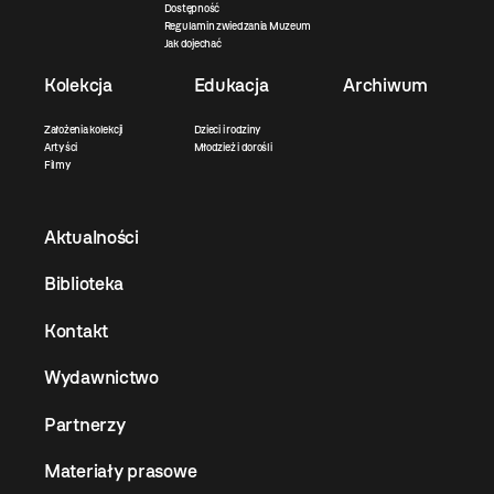
Dostępność
Regulamin zwiedzania Muzeum
Jak dojechać
Kolekcja
Edukacja
Archiwum
Założenia kolekcji
Dzieci i rodziny
Artyści
Młodzież i dorośli
Filmy
Aktualności
Biblioteka
Kontakt
Wydawnictwo
Partnerzy
Materiały prasowe