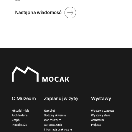
Następna wiadomość
O Muzeum
Zaplanuj wizytę
Wystawy
Historia i misja
Kup bilet
Wystawy czasowe
Architektura
Godziny otwarcia
Wystawy stałe
Zespół
Plan muzeum
Archiwum
Praca i staże
Oprowadzenia
Projekty
Informacje praktyczne