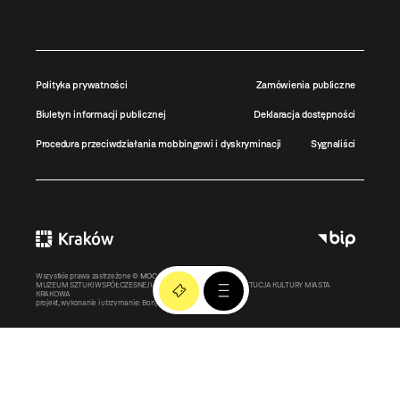
Polityka prywatności
Zamówienia publiczne
Biuletyn informacji publicznej
Deklaracja dostępności
Procedura przeciwdziałania mobbingowi i dyskryminacji
Sygnaliści
Wszystkie prawa zastrzeżone ©
MOCAK
2011-2026
MUZEUM SZTUKI WSPÓŁCZESNEJ W KRAKOWIE MOCAK – INSTYTUCJA KULTURY MIASTA
KRAKOWA
projekt, wykonanie i utrzymanie:
Bonjour.pl