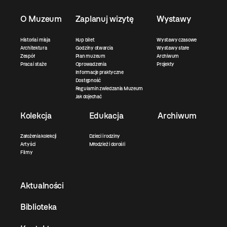
O Muzeum
Zaplanuj wizytę
Wystawy
Historia i misja
Kup bilet
Wystawy czasowe
Architektura
Godziny otwarcia
Wystawy stałe
Zespół
Plan muzeum
Archiwum
Praca i staże
Oprowadzenia
Projekty
Informacje praktyczne
Dostępność
Regulamin zwiedzania Muzeum
Jak dojechać
Kolekcja
Edukacja
Archiwum
Założenia kolekcji
Dzieci i rodziny
Artyści
Młodzież i dorośli
Filmy
Aktualności
Biblioteka