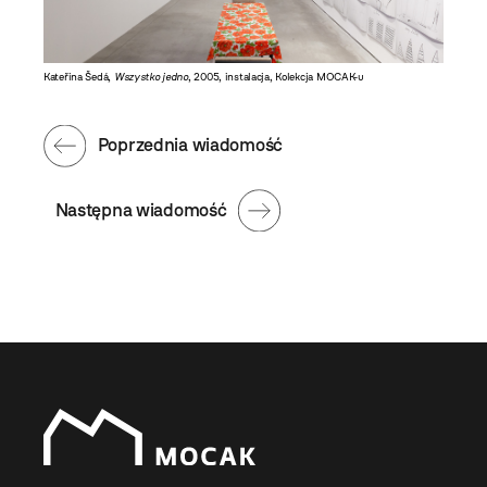
Kateřina Šedá,
Wszystko jedno
, 2005, instalacja, Kolekcja MOCAK-u
Poprzednia wiadomość
Następna wiadomość