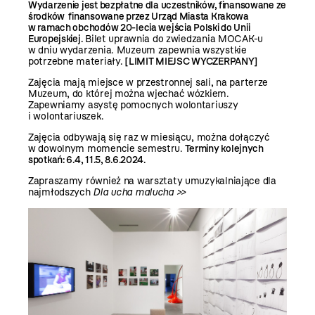
Wydarzenie jest bezpłatne dla uczestników, finansowane ze
środków
finansowane przez Urząd Miasta Krakowa
w ramach obchodów 20-lecia wejścia Polski do Unii
Europejskiej.
Bilet uprawnia do zwiedzania MOCAK-u
w dniu wydarzenia. Muzeum zapewnia wszystkie
potrzebne materiały.
[LIMIT MIEJSC WYCZERPANY]
Zajęcia mają miejsce w przestronnej sali, na parterze
Muzeum, do której można wjechać wózkiem.
Zapewniamy asystę pomocnych wolontariuszy
i wolontariuszek.
Zajęcia odbywają się raz w miesiącu, można dołączyć
w dowolnym momencie semestru.
Terminy kolejnych
spotkań: 6.4, 11.5, 8.6.2024.
Zapraszamy również na warsztaty umuzykalniające dla
najmłodszych
Dla ucha malucha >>