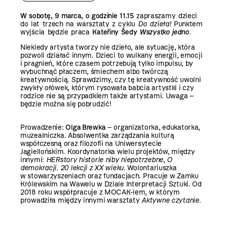
W sobotę, 9 marca, o godzinie 11.15
zapraszamy dzieci
do lat trzech na warsztaty z cyklu
Do dzieła!
Punktem
wyjścia będzie praca
Kateřiny Šedy
Wszystko jedno
.
Niekiedy artysta tworzy nie dzieło, ale sytuację, która
pozwoli działać innym. Dzieci to wulkany energii, emocji
i pragnień, które czasem potrzebują tylko impulsu, by
wybuchnąć płaczem, śmiechem albo twórczą
kreatywnością. Sprawdzimy, czy tę kreatywność uwolni
zwykły ołówek, którym rysowała babcia artystki i czy
rodzice nie są przypadkiem także artystami. Uwaga –
będzie można się pobrudzić!
Prowadzenie:
Olga Brewka
– organizatorka, edukatorka,
muzealniczka. Absolwentka zarządzania kulturą
współczesną oraz filozofii na Uniwersytecie
Jagiellońskim. Koordynatorka wielu projektów, między
innymi:
HERstory historie niby niepotrzebne
,
O
demokracji. 20 lekcji z XX wieku
. Wolontariuszka
w stowarzyszeniach oraz fundacjach. Pracuje w Zamku
Królewskim na Wawelu w Dziale Interpretacji Sztuki. Od
2018 roku współpracuje z MOCAK-iem, w którym
prowadziła między innymi warsztaty
Aktywne czytanie
.