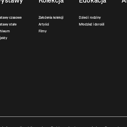
ystawy
Kolekcja
Edukacja
A
stawy czasowe
Założenia kolekcji
Dzieci i rodziny
tawy stałe
Artyści
Młodzież i dorośli
chiwum
Filmy
jekty