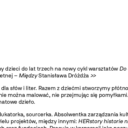
 dzieci do lat trzech na nowy cykl warsztatów
D
o 
retnej –
Między
Stanisława Dróżdża
>>
dla słów i liter. Razem z dziećmi stworzymy płótn
nie można malować, nie przejmując się pomyłkami
matowe dzieło.
ukatorka, sourcerka. Absolwentka zarządzania kultu
ielu projektów, między innymi:
HERstory historie n