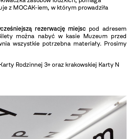
szukiwaczka zasobów ludzkich, pomaga
cuje z MOCAK-iem, w którym prowadziła
cześniejszą rezerwację miejsc
pod adresem
. Bilety można nabyć w kasie Muzeum przed
ia wszystkie potrzebna materiały. Prosimy
Karty Rodzinnej 3+ oraz krakowskiej Karty N