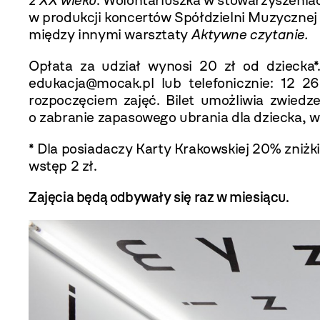
z XX wieku
. Wolontariuszka w stowarzyszenia
w produkcji koncertów Spółdzielni Muzyczne
między innymi warsztaty
Aktywne czytanie.
Opłata za udział wynosi 20 zł od dziecka
edukacja@mocak.pl
lub telefonicznie: 12 2
rozpoczęciem zajęć. Bilet umożliwia zwie
o zabranie zapasowego ubrania dla dziecka, w
* Dla posiadaczy Karty Krakowskiej 20% zniżki
wstęp 2 zł.
Zajęcia będą odbywały się raz w miesiącu.