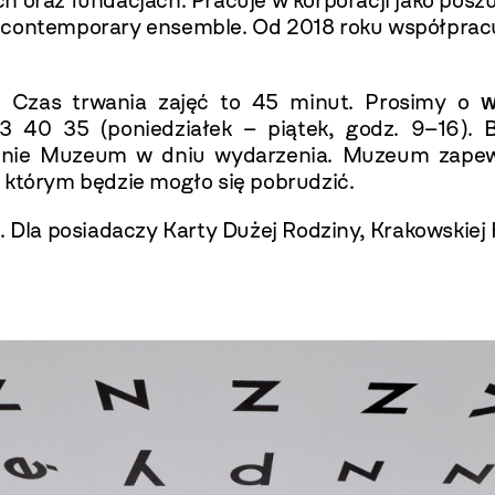
ch oraz fundacjach. Pracuje w korporacji jako po
j contemporary ensemble. Od 2018 roku współpra
*. Czas trwania zajęć to 45 minut. Prosimy o
w
63 40 35 (poniedziałek – piątek, godz. 9–16)
dzenie Muzeum w dniu wydarzenia. Muzeum zapewn
 którym będzie mogło się pobrudzić.
. Dla posiadaczy Karty Dużej Rodziny, Krakowskiej 