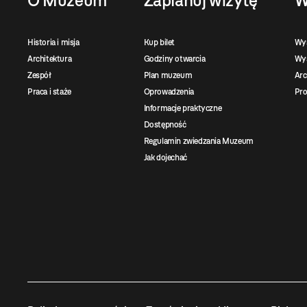
O Muzeum
Zaplanuj wizytę
W
Historia i misja
Kup bilet
Wy
Architektura
Godziny otwarcia
Wys
Zespół
Plan muzeum
Ar
Praca i staże
Oprowadzenia
Pro
Informacje praktyczne
Dostępność
Regulamin zwiedzania Muzeum
Jak dojechać