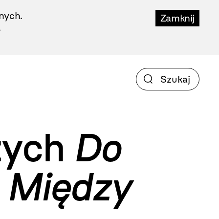
nych.
Zamknij
.
zych
Do
ż
Między