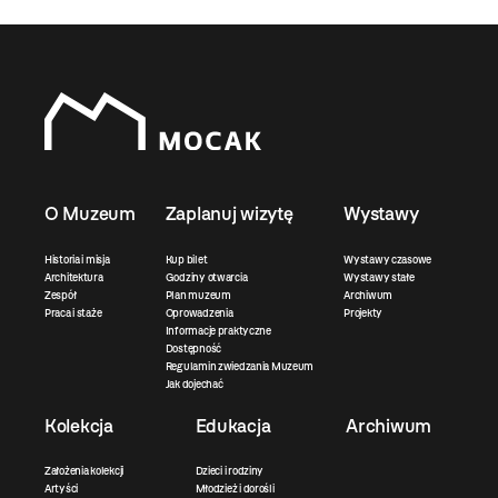
O Muzeum
Zaplanuj wizytę
Wystawy
Historia i misja
Kup bilet
Wystawy czasowe
Architektura
Godziny otwarcia
Wystawy stałe
Zespół
Plan muzeum
Archiwum
Praca i staże
Oprowadzenia
Projekty
Informacje praktyczne
Dostępność
Regulamin zwiedzania Muzeum
Jak dojechać
Kolekcja
Edukacja
Archiwum
Założenia kolekcji
Dzieci i rodziny
Artyści
Młodzież i dorośli