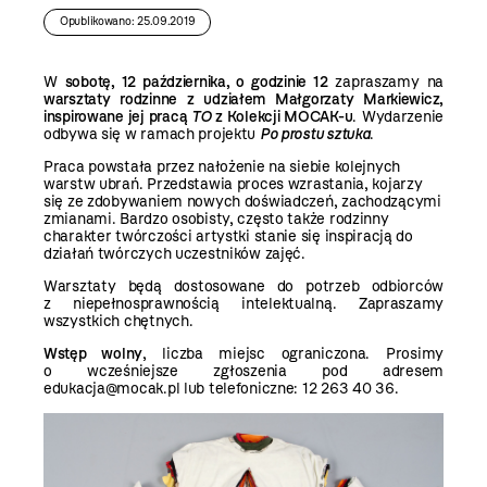
Opublikowano: 25.09.2019
W
sobotę, 12 października, o godzinie 12
zapraszamy na
warsztaty rodzinne z udziałem Małgorzaty Markiewicz,
inspirowane jej pracą
TO
z Kolekcji MOCAK-u
. Wydarzenie
odbywa się w ramach projektu
Po prostu sztuka
.
Praca powstała przez nałożenie na siebie kolejnych
warstw ubrań. Przedstawia proces wzrastania, kojarzy
się ze zdobywaniem nowych doświadczeń, zachodzącymi
zmianami. Bardzo osobisty, często także rodzinny
charakter twórczości artystki stanie się inspiracją do
działań twórczych uczestników zajęć.
Warsztaty będą dostosowane do potrzeb odbiorców
z niepełnosprawnością intelektualną. Zapraszamy
wszystkich chętnych.
Wstęp wolny
, liczba miejsc ograniczona. Prosimy
o wcześniejsze zgłoszenia pod adresem
edukacja@mocak.pl lub telefoniczne: 12 263 40 36.