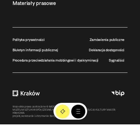
Materiały prasowe
Polityka prywatności
Zamówienia publiczne
Biuletyn informacji publicznej
Deklaracja dostępności
Procedura przeciwdziałania mobbingowi i dyskryminacji
Sygnaliści
Wszystkie prawa zastrzeżone ©
MOCAK
2011-2026
MUZEUM SZTUKI WSPÓŁCZESNEJ W KRAKOWIE MOCAK – INSTYTUCJA KULTURY MIASTA
KRAKOWA
projekt, wykonanie i utrzymanie:
Bonjour.pl