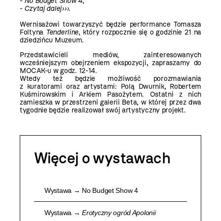
-
No Budget Show 4
,
-
Czytaj dalej›››
.
Wernisażowi towarzyszyć będzie performance Tomasza
Foltyna
Tenderline
, który rozpocznie się o godzinie 21 na
dziedzińcu Muzeum.
Przedstawicieli mediów, zainteresowanych
wcześniejszym obejrzeniem ekspozycji, zapraszamy do
MOCAK-u w godz. 12-14.
Wtedy też będzie możliwość porozmawiania
z kuratorami oraz artystami: Polą Dwurnik, Robertem
Kuśmirowskim i Arkiem Pasożytem. Ostatni z nich
zamieszka w przestrzeni galerii Beta, w której przez dwa
tygodnie będzie realizował swój artystyczny projekt.
Więcej o wystawach
Wystawa → No Budget Show 4
Wystawa →
Erotyczny ogród Apolonii