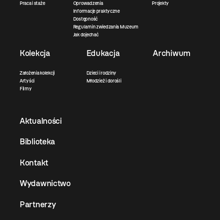
Praca i staże
Oprowadzenia
Projekty
Informacje praktyczne
Dostępność
Regulamin zwiedzania Muzeum
Jak dojechać
Kolekcja
Edukacja
Archiwum
Założenia kolekcji
Dzieci i rodziny
Artyści
Młodzież i dorośli
Filmy
Aktualności
Biblioteka
Kontakt
Wydawnictwo
Partnerzy