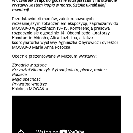
W czwartek 31 lipca o godzinie 18 zapraszamy na otwarcie
wystawy
Jestem kroplą w morzu. Sztuka ukraińskiej
rewolucji
.
Przedstawicieli mediów, zainteresowanych
wcześniejszym zobaczeniem ekspozycji, zapraszamy do
MOCAK-u w godzinach 13–15. Konferencja prasowa
rozpocznie się o godzinie 14. Obecni będą kuratorzy
Konstantin Akinsha, Alisa Lozhkina, a także
koordynatorka wystawy Agnieszka Chyrowicz i dyrektor
MOCAK-u Maria Anna Potocka.
Obecnie prezentowane w Muzeum wystawy:
Zbrodnia w sztuce
Krzysztof Niemczyk. Sytuacjonista, pisarz, malarz
Papieże
Moja obecność
Prywatne wnętrze
Kolekcja MOCAK-u