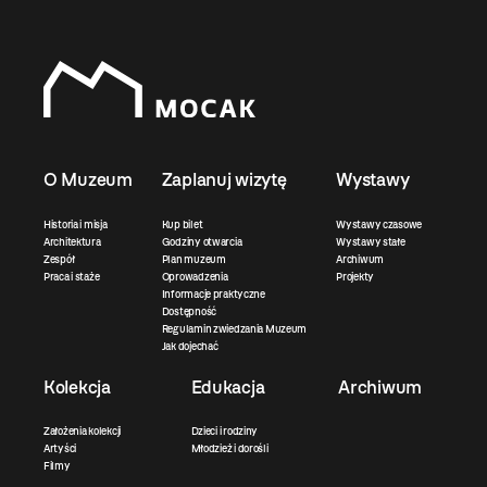
O Muzeum
Zaplanuj wizytę
Wystawy
Historia i misja
Kup bilet
Wystawy czasowe
Architektura
Godziny otwarcia
Wystawy stałe
Zespół
Plan muzeum
Archiwum
Praca i staże
Oprowadzenia
Projekty
Informacje praktyczne
Dostępność
Regulamin zwiedzania Muzeum
Jak dojechać
Kolekcja
Edukacja
Archiwum
Założenia kolekcji
Dzieci i rodziny
Artyści
Młodzież i dorośli
Filmy