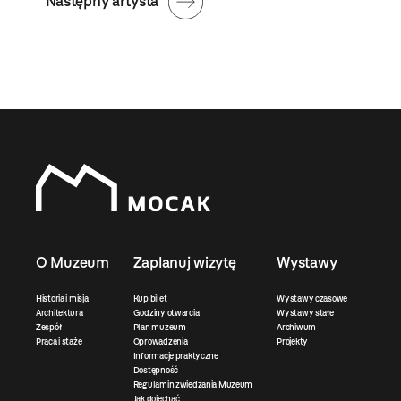
Następny artysta
O Muzeum
Zaplanuj wizytę
Wystawy
Historia i misja
Kup bilet
Wystawy czasowe
Architektura
Godziny otwarcia
Wystawy stałe
Zespół
Plan muzeum
Archiwum
Praca i staże
Oprowadzenia
Projekty
Informacje praktyczne
Dostępność
Regulamin zwiedzania Muzeum
Jak dojechać