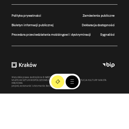
Polityka prywatności
Zamówienia publiczne
Biuletyn informacji publicznej
Deklaracja dostępności
Procedura przeciwdziałania mobbingowi i dyskryminacji
Sygnaliści
Wszystkie prawa zastrzeżone ©
MOCAK
2011-2026
MUZEUM SZTUKI WSPÓŁCZESNEJ W KRAKOWIE MOCAK – INSTYTUCJA KULTURY MIASTA
KRAKOWA
projekt, wykonanie i utrzymanie:
Bonjour.pl