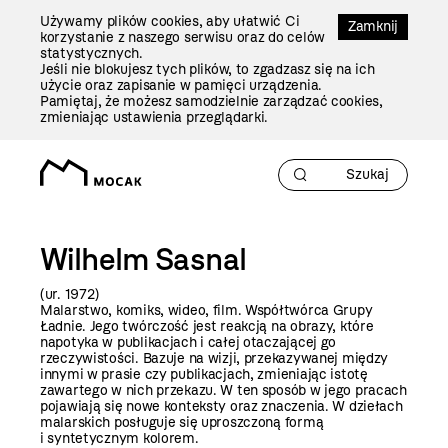
Przejdź
Używamy plików cookies, aby ułatwić Ci
Do
Zamknij
korzystanie z naszego serwisu oraz do celów
Treści
statystycznych.
Jeśli nie blokujesz tych plików, to zgadzasz się na ich
użycie oraz zapisanie w pamięci urządzenia.
Pamiętaj, że możesz samodzielnie zarządzać cookies,
zmieniając ustawienia przeglądarki.
Wilhelm Sasnal
(ur. 1972)
Malarstwo, komiks, wideo, film. Współtwórca Grupy
Ładnie. Jego twórczość jest reakcją na obrazy, które
napotyka w publikacjach i całej otaczającej go
rzeczywistości. Bazuje na wizji, przekazywanej między
innymi w prasie czy publikacjach, zmieniając istotę
zawartego w nich przekazu. W ten sposób w jego pracach
pojawiają się nowe konteksty oraz znaczenia. W dziełach
malarskich posługuje się uproszczoną formą
i syntetycznym kolorem.