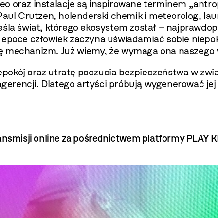
 wideo oraz instalacje są inspirowane terminem „
l Crutzen, holenderski chemik i meteorolog, laur
eśla świat, którego ekosystem został – najprawdo
 epoce człowiek zaczyna uświadamiać sobie niepoko
ę mechanizm. Już wiemy, że wymaga ona naszego ws
pokój oraz utratę poczucia bezpieczeństwa w zwi
ingerencji. Dlatego artyści próbują wygenerować je
ransmisji online za pośrednictwem platformy
PLAY 