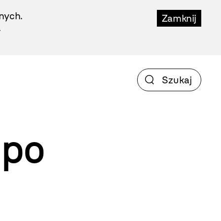
nych.
Zamknij
.
 po