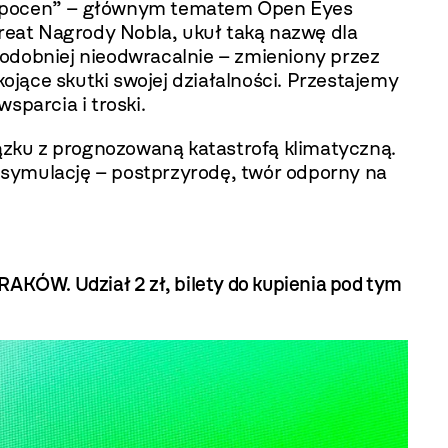
antropocen” – głównym tematem Open Eyes
eat Nagrody Nobla, ukuł taką nazwę dla
podobniej nieodwracalnie – zmieniony przez
jące skutki swojej działalności. Przestajemy
parcia i troski.
ązku z prognozowaną katastrofą klimatyczną.
j symulację – postprzyrodę, twór odporny na
KRAKÓ
W
.
Udział
2 z
ł, bilety do kupienia
pod tym