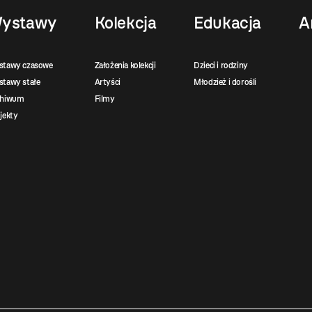
ystawy
Kolekcja
Edukacja
A
stawy czasowe
Założenia kolekcji
Dzieci i rodziny
tawy stałe
Artyści
Młodzież i dorośli
chiwum
Filmy
jekty