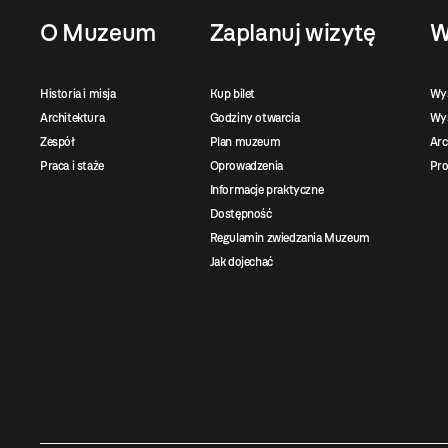
O Muzeum
Zaplanuj wizytę
W
Historia i misja
Kup bilet
Wy
Architektura
Godziny otwarcia
Wys
Zespół
Plan muzeum
Ar
Praca i staże
Oprowadzenia
Pro
Informacje praktyczne
Dostępność
Regulamin zwiedzania Muzeum
Jak dojechać