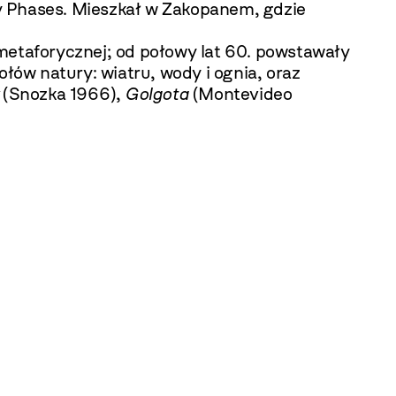
y Phases. Mieszkał w Zakopanem, gdzie
metaforycznej; od połowy lat 60. powstawały
łów natury: wiatru, wody i ognia, oraz
(Snozka 1966),
Golgota
(Montevideo