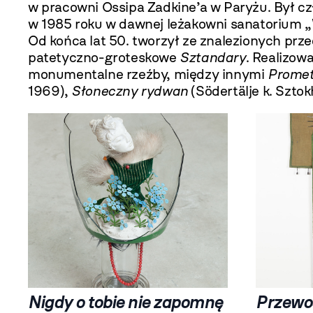
w pracowni Ossipa Zadkine’a w Paryżu. Był c
w 1985 roku w dawnej leżakowni sanatorium „
Od końca lat 50. tworzył ze znalezionych prz
patetyczno-groteskowe
Sztandary
. Realizow
monumentalne rzeźby, między innymi
Promet
1969),
Słoneczny rydwan
(Södertälje k. Szto
Nigdy o tobie nie zapomnę
Przewo