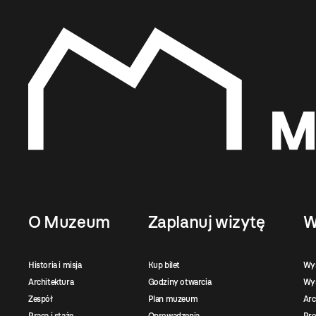
O Muzeum
Zaplanuj wizytę
W
Historia i misja
Kup bilet
Wy
Architektura
Godziny otwarcia
Wys
Zespół
Plan muzeum
Ar