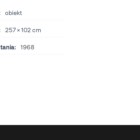
:
obiekt
:
257 × 102 cm
tania:
1968