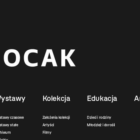
ystawy
Kolekcja
Edukacja
A
stawy czasowe
Założenia kolekcji
Dzieci i rodziny
tawy stałe
Artyści
Młodzież i dorośli
chiwum
Filmy