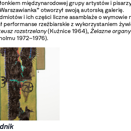
złonkiem międzynarodowej grupy artystów i pisarz
Warszawianka” otworzył swoją autorską galerię.
edmiotów i ich części liczne asamblaże o wymowie 
ał performanse rzeźbiarskie z wykorzystaniem żywio
eusz rozstrzelany
(Kuźnice 1964),
Żelazne organy
kholmu 1972–1976).
dnik