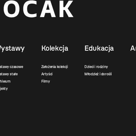
ystawy
Kolekcja
Edukacja
A
stawy czasowe
Założenia kolekcji
Dzieci i rodziny
tawy stałe
Artyści
Młodzież i dorośli
chiwum
Filmy
jekty