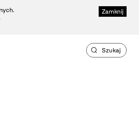
nych.
Zamknij
.