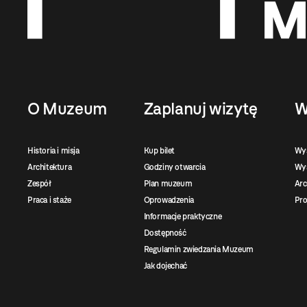
O Muzeum
Zaplanuj wizytę
W
Historia i misja
Kup bilet
Wy
Architektura
Godziny otwarcia
Wys
Zespół
Plan muzeum
Ar
Praca i staże
Oprowadzenia
Pro
Informacje praktyczne
Dostępność
Regulamin zwiedzania Muzeum
Jak dojechać