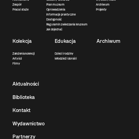
Zespół
Plan muzeum
Archiwum
Praca i staże
Oprowadzenia
Projekty
Informacje praktyczne
Dostępność
Regulamin zwiedzania Muzeum
Jak dojechać
Kolekcja
Edukacja
Archiwum
Założenia kolekcji
Dzieci i rodziny
Artyści
Młodzież i dorośli
Filmy
Aktualności
Biblioteka
Kontakt
Wydawnictwo
Partnerzy