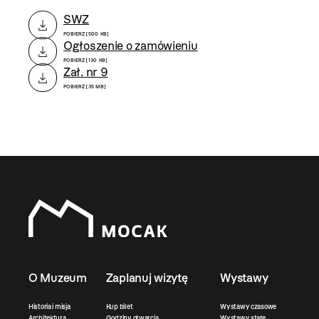
SWZ
POBIERZ [500 KB]
Ogłoszenie o zamówieniu
POBIERZ [130 KB]
Zał. nr 9
POBIERZ [35 MB]
O Muzeum
Zaplanuj wizytę
Wystawy
Historia i misja
Kup bilet
Wystawy czasowe
Architektura
Godziny otwarcia
Wystawy stałe