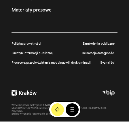
Materiały prasowe
Polityka prywatności
Zamówienia publiczne
Biuletyn informacji publicznej
Deklaracja dostępności
Procedura przeciwdziałania mobbingowi i dyskryminacji
Sygnaliści
Wszystkie prawa zastrzeżone ©
MOCAK
2011-2026
MUZEUM SZTUKI WSPÓŁCZESNEJ W KRAKOWIE MOCAK – INSTYTUCJA KULTURY MIASTA
KRAKOWA
projekt, wykonanie i utrzymanie:
Bonjour.pl