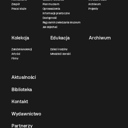
Zespół
Plan muzeum
Archiwum
Praca i staże
Oprowadzenia
Projekty
Informacje praktyczne
Dostępność
Regulamin zwiedzania Muzeum
Jak dojechać
Kolekcja
Edukacja
Archiwum
Założenia kolekcji
Dzieci i rodziny
Artyści
Młodzież i dorośli
Filmy
Aktualności
Biblioteka
Kontakt
Wydawnictwo
Partnerzy