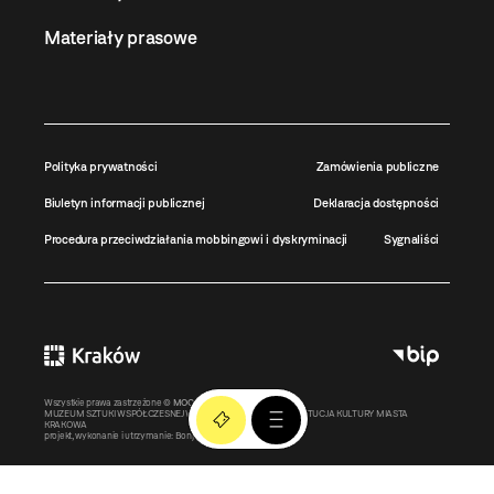
Materiały prasowe
Polityka prywatności
Zamówienia publiczne
Biuletyn informacji publicznej
Deklaracja dostępności
Procedura przeciwdziałania mobbingowi i dyskryminacji
Sygnaliści
Wszystkie prawa zastrzeżone ©
MOCAK
2011-2026
MUZEUM SZTUKI WSPÓŁCZESNEJ W KRAKOWIE MOCAK – INSTYTUCJA KULTURY MIASTA
KRAKOWA
projekt, wykonanie i utrzymanie:
Bonjour.pl