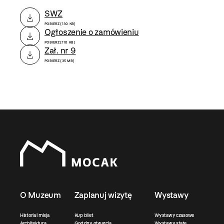
SWZ
POBIERZ [130 KB]
Ogłoszenie o zamówieniu
POBIERZ [110 KB]
Zał. nr 9
POBIERZ [35 MB]
O Muzeum
Zaplanuj wizytę
Wystawy
Historia i misja
Kup bilet
Wystawy czasowe
Architektura
Godziny otwarcia
Wystawy stałe