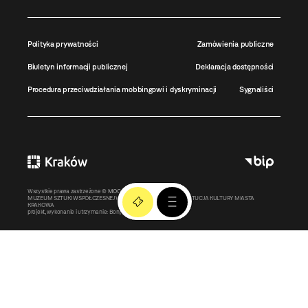
Polityka prywatności
Zamówienia publiczne
Biuletyn informacji publicznej
Deklaracja dostępności
Procedura przeciwdziałania mobbingowi i dyskryminacji
Sygnaliści
Wszystkie prawa zastrzeżone ©
MOCAK
2011-2026
MUZEUM SZTUKI WSPÓŁCZESNEJ W KRAKOWIE MOCAK – INSTYTUCJA KULTURY MIASTA
KRAKOWA
projekt, wykonanie i utrzymanie:
Bonjour.pl