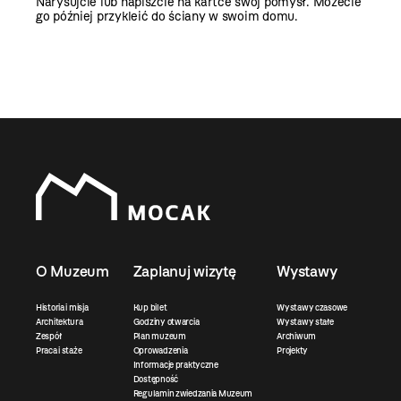
Narysujcie lub napiszcie na kartce swój pomysł. Możecie
go później przykleić do ściany w swoim domu.
O Muzeum
Zaplanuj wizytę
Wystawy
Historia i misja
Kup bilet
Wystawy czasowe
Architektura
Godziny otwarcia
Wystawy stałe
Zespół
Plan muzeum
Archiwum
Praca i staże
Oprowadzenia
Projekty
Informacje praktyczne
Dostępność
Regulamin zwiedzania Muzeum