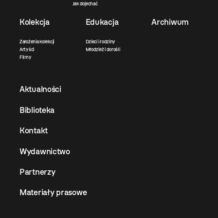
Jak dojechać
Kolekcja
Edukacja
Archiwum
Założenia kolekcji
Dzieci i rodziny
Artyści
Młodzież i dorośli
Filmy
Aktualności
Biblioteka
Kontakt
Wydawnictwo
Partnerzy
Materiały prasowe