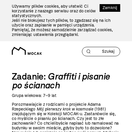
Przejdź
Używamy plików cookies, aby ułatwić Ci
Do
Zamknij
korzystanie z naszego serwisu oraz do celów
Treści
statystycznych.
Jeśli nie blokujesz tych plików, to zgadzasz się na ich
użycie oraz zapisanie w pamięci urządzenia.
Pamiętaj, że możesz samodzielnie zarządzać cookies,
zmieniając ustawienia przeglądarki.
Zadanie:
Graffiti i pisanie
po ścianach
Grupa wiekowa: 7–9 lat
Porozmawiajcie z rodzicami o projekcie Adama
Rzepeckiego
Mój pierwszy krok w kosmosie
(1981)
znajdującym się w Kolekcji MOCAK-u. Zastanówcie się,
co myślicie o pisaniu po ścianach. Czy jest to złe
zachowanie? Co chcielibyście napisać lub namalować na
budynku w swoim mieście, gdyby było to dozwolone?