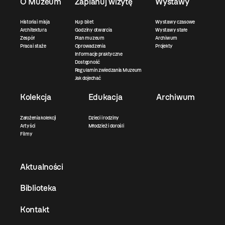
O Muzeum
Zaplanuj wizytę
Wystawy
Historia i misja
Kup bilet
Wystawy czasowe
Architektura
Godziny otwarcia
Wystawy stałe
Zespół
Plan muzeum
Archiwum
Praca i staże
Oprowadzenia
Projekty
Informacje praktyczne
Dostępność
Regulamin zwiedzania Muzeum
Jak dojechać
Kolekcja
Edukacja
Archiwum
Założenia kolekcji
Dzieci i rodziny
Artyści
Młodzież i dorośli
Filmy
Aktualności
Biblioteka
Kontakt