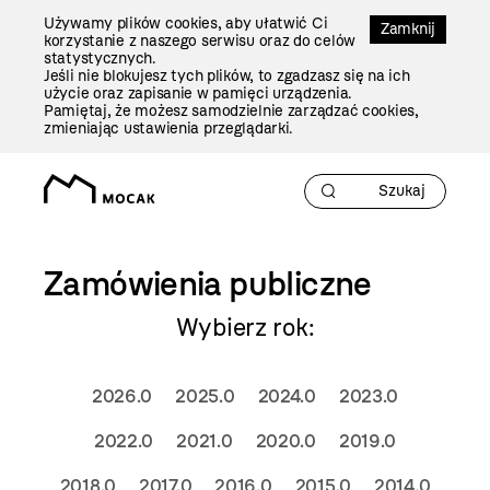
Przejdź
Używamy plików cookies, aby ułatwić Ci
Do
Zamknij
korzystanie z naszego serwisu oraz do celów
Treści
statystycznych.
Jeśli nie blokujesz tych plików, to zgadzasz się na ich
użycie oraz zapisanie w pamięci urządzenia.
Pamiętaj, że możesz samodzielnie zarządzać cookies,
zmieniając ustawienia przeglądarki.
Zamówienia publiczne
Wybierz rok:
2026.0
2025.0
2024.0
2023.0
2022.0
2021.0
2020.0
2019.0
2018.0
2017.0
2016.0
2015.0
2014.0