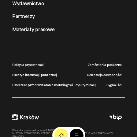
Wydawnictwo
Partnerzy
Materiały prasowe
Polityka prywatności
Zamówienia publiczne
Biuletyn informacji publicznej
Deklaracja dostępności
Procedura przeciwdziałania mobbingowi i dyskryminacji
Sygnaliści
Wszystkie prawa zastrzeżone ©
MOCAK
2011-2026
MUZEUM SZTUKI WSPÓŁCZESNEJ W KRAKOWIE MOCAK – INSTYTUCJA KULTURY MIASTA
KRAKOWA