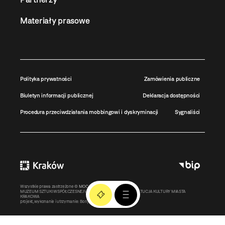
Materiały prasowe
Polityka prywatności
Zamówienia publiczne
Biuletyn informacji publicznej
Deklaracja dostępności
Procedura przeciwdziałania mobbingowi i dyskryminacji
Sygnaliści
Wszystkie prawa zastrzeżone ©
MOCAK
2011-2026
MUZEUM SZTUKI WSPÓŁCZESNEJ W KRAKOWIE MOCAK – INSTYTUCJA KULTURY MIASTA
KRAKOWA
projekt, wykonanie i utrzymanie:
Bonjour.pl