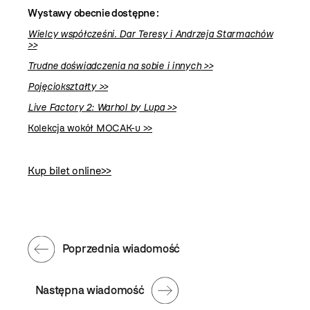
Wystawy obecnie dostępne :
Wielcy współcześni. Dar Teresy i Andrzeja Starmachów
>>
Trudne doświadczenia na sobie i innych
>>
Pojęciokształty >>
Live Factory 2: Warhol by Lupa
>>
Kolekcja wokół MOCAK-u
>>
Kup bilet online>>
Poprzednia wiadomość
Następna wiadomość