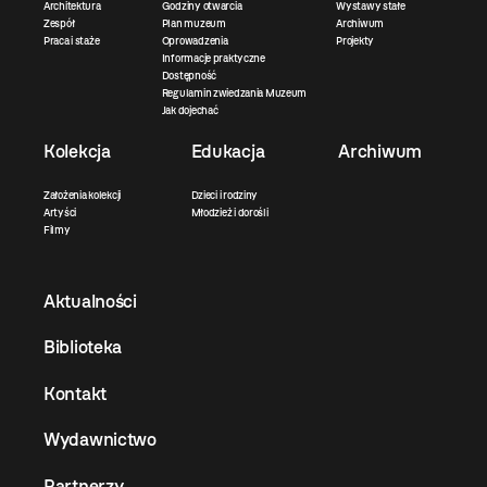
Architektura
Godziny otwarcia
Wystawy stałe
Zespół
Plan muzeum
Archiwum
Praca i staże
Oprowadzenia
Projekty
Informacje praktyczne
Dostępność
Regulamin zwiedzania Muzeum
Jak dojechać
Kolekcja
Edukacja
Archiwum
Założenia kolekcji
Dzieci i rodziny
Artyści
Młodzież i dorośli
Filmy
Aktualności
Biblioteka
Kontakt
Wydawnictwo
Partnerzy