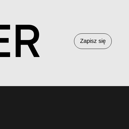
ER
Zapisz się