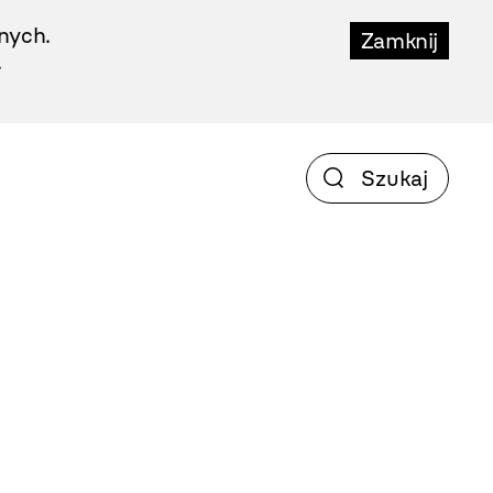
nych.
Zamknij
.