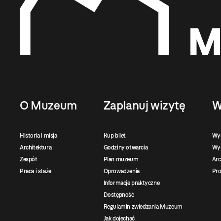
O Muzeum
Zaplanuj wizytę
W
Historia i misja
Kup bilet
Wy
Architektura
Godziny otwarcia
Wys
Zespół
Plan muzeum
Ar
Praca i staże
Oprowadzenia
Pro
Informacje praktyczne
Dostępność
Regulamin zwiedzania Muzeum
Jak dojechać