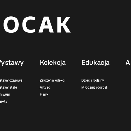
ystawy
Kolekcja
Edukacja
A
stawy czasowe
Założenia kolekcji
Dzieci i rodziny
tawy stałe
Artyści
Młodzież i dorośli
chiwum
Filmy
jekty