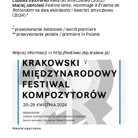
Lubawa Sydorenko
Kwartet smyczkowy
(2002) **
Maciej Jabłoński
Festina lente. Hommage à Érasme de
Rotterdam
na dwa akordeony i kwartet smyczkowy
(2024) *
_
* prawykonanie światowe / world premiere
** prawykonanie polskie / premiere in Poland
Więcej informacji >> http://festiwal.zkp.krakow.pl/
Materiał organizatora