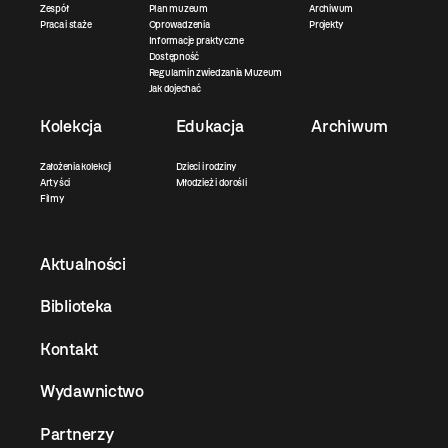
Zespół
Plan muzeum
Archiwum
Praca i staże
Oprowadzenia
Projekty
Informacje praktyczne
Dostępność
Regulamin zwiedzania Muzeum
Jak dojechać
Kolekcja
Edukacja
Archiwum
Założenia kolekcji
Dzieci i rodziny
Artyści
Młodzież i dorośli
Filmy
Aktualności
Biblioteka
Kontakt
Wydawnictwo
Partnerzy