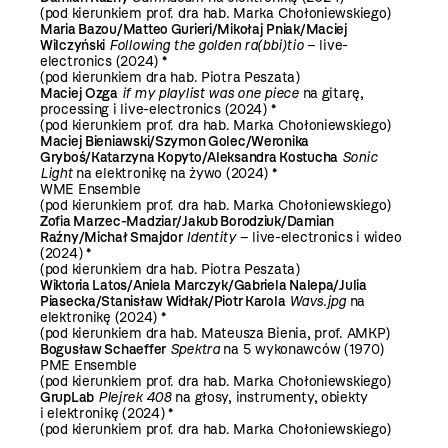
(pod kierunkiem prof. dra hab. Marka Chołoniewskiego)
Maria Bazou/Matteo Gurieri/Mikołaj Pniak/Maciej
Wilczyński
Following the golden ra(bbi)tio
– live-
electronics (2024) *
(pod kierunkiem dra hab. Piotra Peszata)
Maciej Ozga
if my playlist was one piece
na gitarę,
processing i live-electronics (2024) *
(pod kierunkiem prof. dra hab. Marka Chołoniewskiego)
Maciej Bieniawski/Szymon Golec/Weronika
Gryboś/Katarzyna Kopyto/Aleksandra Kostucha
Sonic
Light
na elektronikę na żywo (2024) *
WME Ensemble
(pod kierunkiem prof. dra hab. Marka Chołoniewskiego)
Zofia Marzec-Madziar/Jakub Borodziuk/Damian
Raźny/Michał Smajdor
Identity
– live-electronics i wideo
(2024) *
(pod kierunkiem dra hab. Piotra Peszata)
Wiktoria Latos/Aniela Marczyk/Gabriela Nalepa/Julia
Piasecka/Stanisław Widłak/Piotr Karola
Wavs.jpg
na
elektronikę (2024) *
(pod kierunkiem dra hab. Mateusza Bienia, prof. AMKP)
Bogusław Schaeffer
Spektra
na 5 wykonawców (1970)
PME Ensemble
(pod kierunkiem prof. dra hab. Marka Chołoniewskiego)
GrupLab
Plejrek 408
na głosy, instrumenty, obiekty
i elektronikę (2024) *
(pod kierunkiem prof. dra hab. Marka Chołoniewskiego)