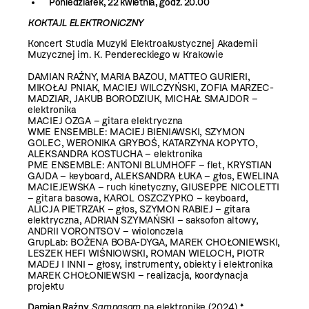
Poniedziałek, 22 kwietnia, godz. 20.00
KOKTAJL ELEKTRONICZNY
Koncert Studia Muzyki Elektroakustycznej Akademii
Muzycznej im. K. Pendereckiego w Krakowie
DAMIAN RAŹNY, MARIA BAZOU, MATTEO GURIERI,
MIKOŁAJ PNIAK, MACIEJ WILCZYŃSKI, ZOFIA MARZEC-
MADZIAR, JAKUB BORODZIUK, MICHAŁ SMAJDOR –
elektronika
MACIEJ OZGA – gitara elektryczna
WME ENSEMBLE: MACIEJ BIENIAWSKI, SZYMON
GOLEC, WERONIKA GRYBOŚ, KATARZYNA KOPYTO,
ALEKSANDRA KOSTUCHA – elektronika
PME ENSEMBLE: ANTONI BLUMHOFF – flet, KRYSTIAN
GAJDA – keyboard, ALEKSANDRA ŁUKA – głos, EWELINA
MACIEJEWSKA – ruch kinetyczny, GIUSEPPE NICOLETTI
– gitara basowa, KAROL OSZCZYPKO – keyboard,
ALICJA PIETRZAK – głos, SZYMON RABIEJ – gitara
elektryczna, ADRIAN SZYMAŃSKI – saksofon altowy,
ANDRII VORONTSOV – wiolonczela
GrupLab: BOŻENA BOBA-DYGA, MAREK CHOŁONIEWSKI,
LESZEK HEFI WIŚNIOWSKI, ROMAN WIELOCH, PIOTR
MADEJ I INNI – głosy, instrumenty, obiekty i elektronika
MAREK CHOŁONIEWSKI – realizacja, koordynacja
projektu
Damian Raźny
Samnasam
na elektronikę (2024) *