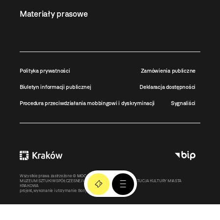
Materiały prasowe
Polityka prywatności
Zamówienia publiczne
Biuletyn informacji publicznej
Deklaracja dostępności
Procedura przeciwdziałania mobbingowi i dyskryminacji
Sygnaliści
Wszystkie prawa zastrzeżone ©
MOCAK
2011-2026
MUZEUM SZTUKI WSPÓŁCZESNEJ W KRAKOWIE MOCAK – INSTYTUCJA KULTURY MIASTA
KRAKOWA
projekt, wykonanie i utrzymanie:
Bonjour.pl