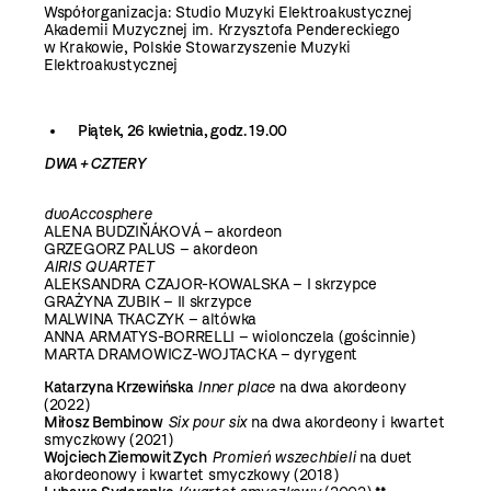
Współorganizacja: Studio Muzyki Elektroakustycznej
Akademii Muzycznej im. Krzysztofa Pendereckiego
w Krakowie, Polskie Stowarzyszenie Muzyki
Elektroakustycznej
Piątek, 26 kwietnia, godz. 19.00
DWA + CZTERY
duoAccosphere
ALENA BUDZIŇÁKOVÁ – akordeon
GRZEGORZ PALUS – akordeon
AIRIS QUARTET
ALEKSANDRA CZAJOR-KOWALSKA – I skrzypce
GRAŻYNA ZUBIK – II skrzypce
MALWINA TKACZYK – altówka
ANNA ARMATYS-BORRELLI – wiolonczela (gościnnie)
MARTA DRAMOWICZ-WOJTACKA – dyrygent
Katarzyna Krzewińska
Inner place
na dwa akordeony
(2022)
Miłosz Bembinow
Six pour six
na dwa akordeony i kwartet
smyczkowy (2021)
Wojciech Ziemowit Zych
Promień wszechbieli
na duet
akordeonowy i kwartet smyczkowy (2018)