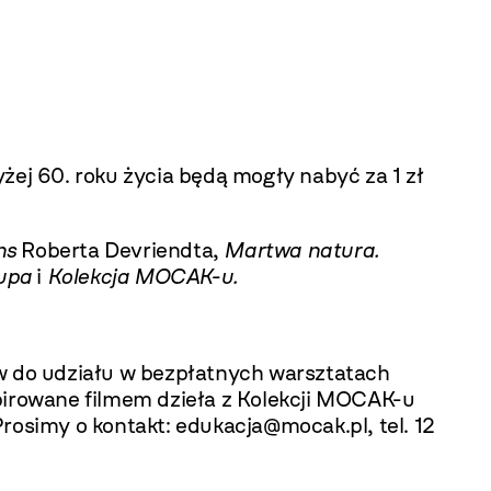
ej 60. roku życia będą mogły nabyć za 1 zł
ns
Roberta Devriendta,
Martwa natura.
Lupa
i
Kolekcja MOCAK-u.
ów do udziału w bezpłatnych warsztatach
irowane filmem dzieła z Kolekcji MOCAK-u
Prosimy o kontakt:
edukacja@mocak.pl
, tel. 12