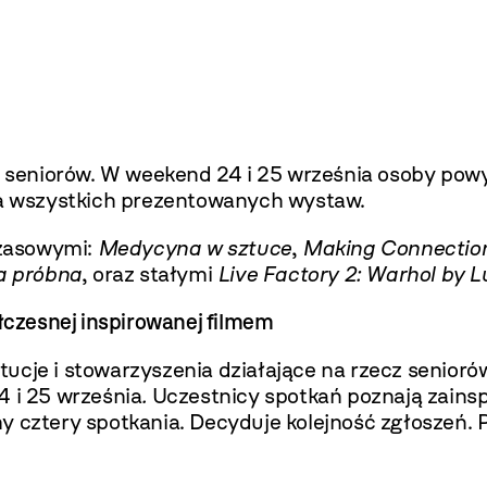
eniorów. W weekend 24 i 25 września osoby powyż
nia wszystkich prezentowanych wystaw.
czasowymi:
Medycyna w sztuce
,
Making Connectio
a próbna
, oraz stałymi
Live Factory 2: Warhol by 
łczesnej inspirowanej filmem
tucje i stowarzyszenia działające na rzecz senior
4 i 25 września
.
Uczestnicy spotkań poznają zainsp
y cztery spotkania. Decyduje kolejność zgłoszeń. 