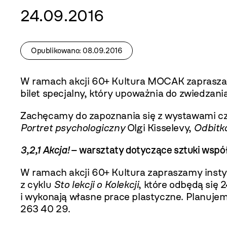
24.09.2016
Opublikowano: 08.09.2016
W ramach akcji 60+ Kultura MOCAK zaprasza s
bilet specjalny, który upoważnia do zwiedza
Zachęcamy do zapoznania się z wystawami 
Portret psychologiczny
Olgi Kisselevy,
Odbitk
3,2,1 Akcja!
– warsztaty dotyczące sztuki wspó
W ramach akcji 60+ Kultura
zapraszamy insty
z cyklu
Sto lekcji o Kolekcji
, które odbędą się 2
i wykonają własne prace plastyczne. Planujem
263 40 29.