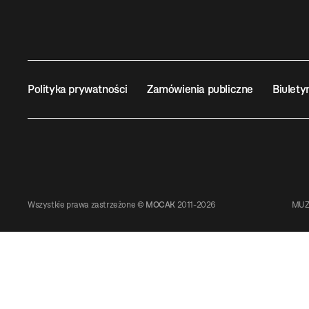
Polityka prywatności
Zamówienia publiczne
Biulety
Wszystkie prawa zastrzeżone ©
MOCAK
2011-2026
MUZ