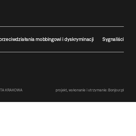
przeciwdziałania mobbingowi i dyskryminacji
Sygnaliści
STA KRAKOWA
projekt, wykonanie i utrzymanie:
Bonjour.pl