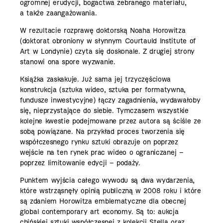
ogromnej erudycji, bogactwa zebranego materiału,
a także zaangażowania.
W rezultacie rozprawę doktorską Noaha Horowitza
(doktorat obroniony w słynnym Courtauld Institute of
Art w Londynie) czyta się doskonale. Z drugiej strony
stanowi ona spore wyzwanie.
Książka zaskakuje. Już sama jej trzyczęściowa
konstrukcja (sztuka wideo, sztuka per formatywna,
fundusze inwestycyjne) łączy zagadnienia, wydawałoby
się, nieprzystające do siebie. Tymczasem wszystkie
kolejne kwestie podejmowane przez autora są ściśle ze
sobą powiązane. Na przykład proces tworzenia się
współczesnego rynku sztuki obrazuje on poprzez
wejście na ten rynek prac wideo o ograniczanej –
poprzez limitowanie edycji – podaży.
Punktem wyjścia całego wywodu są dwa wydarzenia,
które wstrząsnęły opinią publiczną w 2008 roku i które
są zdaniem Horowitza emblematyczne dla obecnej
global contemporary art economy. Są to: aukcja
chińskiej sztuki współczesnej
z kolekcji Stella oraz