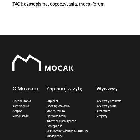
TAGI:
czasopismo
,
dopoczytania
,
mocakforum
O Muzeum
Zaplanuj wizytę
Wystawy
Historia i misja
Kup bilet
Wystawy czasowe
Architektura
Godziny otwarcia
Wystawy stałe
Zespół
Plan muzeum
Archiwum
Praca i staże
Oprowadzenia
Projekty
Informacje praktyczne
Dostępność
Regulamin zwiedzania Muzeum
Jak dojechać