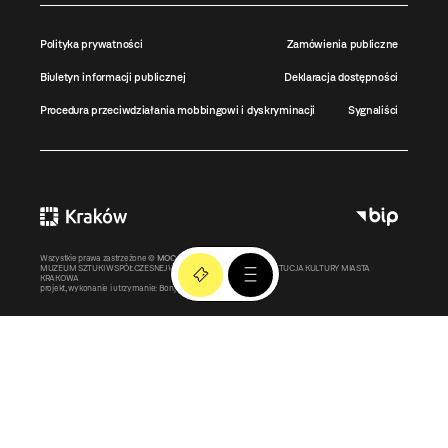
Polityka prywatności
Zamówienia publiczne
Biuletyn informacji publicznej
Deklaracja dostępności
Procedura przeciwdziałania mobbingowi i dyskryminacji
Sygnaliści
Wszystkie prawa zastrzeżone ©
MOCAK
2011-2026
MUZEUM SZTUKI WSPÓŁCZESNEJ W KRAKOWIE MOCAK – INSTYTUCJA KULTURY MIASTA
KRAKOWA
projekt, wykonanie i utrzymanie:
Bonjour.pl