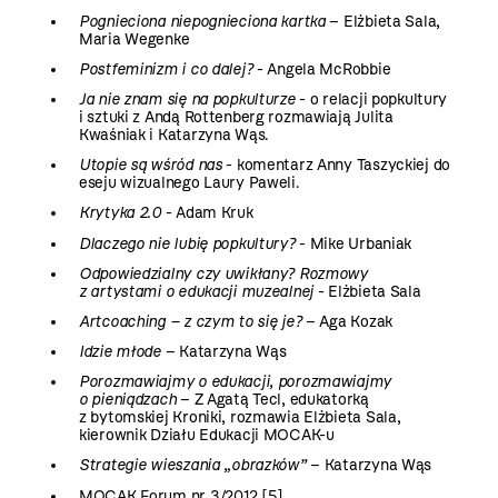
Pognieciona niepognieciona kartka
– Elżbieta Sala,
Maria Wegenke
Postfeminizm i co dalej?
- Angela McRobbie
Ja nie znam się na popkulturze
- o relacji popkultury
i sztuki z Andą Rottenberg rozmawiają Julita
Kwaśniak i Katarzyna Wąs.
Utopie są wśród nas
- komentarz Anny Taszyckiej do
eseju wizualnego Laury Paweli.
Krytyka 2.0
- Adam Kruk
Dlaczego nie lubię popkultury?
- Mike Urbaniak
Odpowiedzialny czy uwikłany? Rozmowy
z artystami o edukacji muzealnej
- Elżbieta Sala
Artcoaching – z czym to się je?
– Aga Kozak
Idzie młode
– Katarzyna Wąs
Porozmawiajmy o edukacji, porozmawiajmy
o pieniądzach
– Z Agatą Tecl, edukatorką
z bytomskiej Kroniki, rozmawia Elżbieta Sala,
kierownik Działu Edukacji MOCAK-u
Strategie wieszania „obrazków”
– Katarzyna Wąs
MOCAK Forum nr 3/2012 [5]