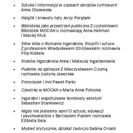
Sztuka i informacja w czasach obrazów cyfrowych
Anna Olszewska
Książki i krawaty taty
Jerzy Porębski
Biblioteka jako przestrzeń publiczna
Z czytelnikami
Biblioteki MOCAK-u rozmawiają Anna Heilman
i Maciej Kłuś
Słów kilka o Romanie Ingardenie, filozofii i sztuce
Z profesorem Władysławem Stróżewskim rozmawia
Filip Kobiela
Kraków Ingardenów
Anna i Mateusz Ingardenowie
Pudełko na spinacze
Z Mieczysławem Czumą
rozmawia Justyna Jaworska
Franciszek i inni
Paweł Panic
Czwórka w MOCAK-u
Maria Anna Potocka
Ingarden i współczesne konteksty estetyki
Sebastian Stankiewicz
Nigdy nie jesteśmy sami
O sztuce, edukacji
i psychoanalizie z Bartoszem Pukiem rozmawia
Elżbieta Sala
Myśleć krytycznie, działać twórczo
Sabina Oroshi