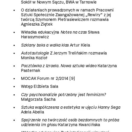
Sokół w Nowym Sączu, BWA w Tarnowie
O działaniach prowadzonych w ramach Pracowni
Sztuki Społecznie Zaangażowanej „Rewiry” z jej
twórcą Szymonem Pietrasiewiczem rozmawia
Agnieszka Ziętek
Wkładka edukacyjna
Notes na czas
Sława
Harasymowicz
Szklany boks a walka klas
Artur Kiela
Autotautologie
Z Jerzym Trelińskim rozmawia
Monika Kozioł
Pocztówka z Izraela. Nowa sztuka wideo
Katarzyna
Pasternak
MOCAK Forum nr 2/2014 [9]
Wstęp Elżbieta Sala
Czy psychoanalizie potrzebny jest feminizm?
Małgorzata Sacha
Sztuka współczesna a estetyka w ujęciu Hanny Sega
Adela Abella
Spojrzenie na twórczość osób bezdomnych to próba
udzielenia im głosu
Katarzyna Kwarcińska