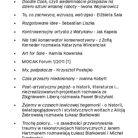
Doodle Cook, czyli siedemnaście przepisów na
dzieło sztuki własnej roboty
- Iwona Wojnarowicz
To, co zachwyca, wzrusza, wstrząsa
- Elżbieta Sala
Rozgotowane idee
- Sebastian Liszka
Kontrowersyjny artysta z Watykanu
- Jaś Kapela
Nie taki konserwator konserwatywny
- z Zofią
Kerneder rozmawia Katarzyna Wincenciak
Art for Sale
- Kamila Kowerska
MOCAK Forum 1/2011 [1]
My, podpalacze
- Krzysztof Posłajko
Czas przeszły niedokonany
- Joanna Kobyłt
Post-artystyczny pejzaż
- o historii, literaturze i…
niezrealizowanych projektach rozmawia ze
Zbigniewem Liberą rozmawia Paweł Brożyński
Żyjemy w czasach lewicowej hegemonii
- o historii,
światopoglądowych i stylistycznych woltach z Alicją
Żebrowską rozmawia Łukasz Białkowski
Trochę pokory…
- o zasadności przywoływania
traumy w rekonstrukcjach historycznych z Janem
Hartmanem rozmawiają Łukasz Białkowski i Michał