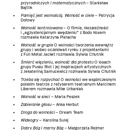
przyrodniczych i matematycznych
– Stanisław
Bajtlik
Pamięć jest wolnością. Wolność w ciele
– Patrycja
Dołowy
Wolność kontrolowana
– O filmie, niezależności
i „egzystencjalnym swędzeniu” z Bodo Koxem
rozmawia Katarzyna Pielacha
Wolność w grupie
O wolności tworzenia wewnątrz
grupy i wobec oczekiwań rynku z projektantami
z Full Metal Jacket rozmawia Sylwia Chutnik
Śmierć więzieniu, wolność dla protestu
O losach
grupy Pussy Riot i jej inspiracjach artystycznych
z Jekateriną Samucewicz rozmawia Sylwia Chutnik
Trzeba się rozpychać
O wolności we współczesnym
polskim teatrze z reżyserem teatralnym Marcinem
Liberem rozmawia Mike Urbaniak
Wolność w sieci
– Maria Peszek
Zabieranie głosu
– Anka Herbut
Droga do wolności
– Dream Team
Wideogry
– Karolina Sulej
Dobry Bóg i marny Bóg
– Małgorzata Rejmer