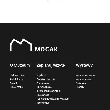
O Muzeum
Zaplanuj wizytę
Wystawy
Historia i misja
Kup bilet
Wystawy czasowe
Architektura
Godziny otwarcia
Wystawy stałe
Zespół
Plan muzeum
Archiwum
Praca i staże
Oprowadzenia
Projekty
Informacje praktyczne
Dostępność
Regulamin zwiedzania Muzeum
Jak dojechać