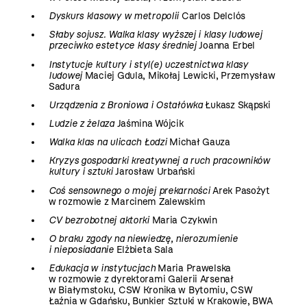
Dyskurs klasowy w metropolii
Carlos Delclós
Słaby sojusz. Walka klasy wyższej i klasy ludowej
przeciwko estetyce klasy średniej
Joanna Erbel
Instytucje kultury i styl(e) uczestnictwa klasy
ludowej
Maciej Gdula, Mikołaj Lewicki, Przemysław
Sadura
Urządzenia z Broniowa i Ostałówka
Łukasz Skąpski
Ludzie z żelaza
Jaśmina Wójcik
Walka klas na ulicach Łodzi
Michał Gauza
Kryzys gospodarki kreatywnej a ruch pracowników
kultury i sztuki
Jarosław Urbański
Coś sensownego o mojej prekarności
Arek Pasożyt
w rozmowie z Marcinem Zalewskim
CV bezrobotnej aktorki
Maria Czykwin
O braku zgody na niewiedzę, nierozumienie
i nieposiadanie
Elżbieta Sala
Edukacja w instytucjach
Maria Prawelska
w rozmowie z dyrektorami Galerii Arsenał
w Białymstoku, CSW Kronika w Bytomiu, CSW
Łaźnia w Gdańsku, Bunkier Sztuki w Krakowie, BWA