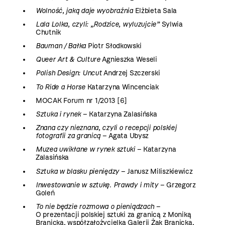
Wolność, jaką daje wyobraźnia
Elżbieta Sala
Lala Lolka, czyli: „Rodzice, wyluzujcie”
Sylwia
Chutnik
Bauman / Bałka
Piotr Słodkowski
Queer Art & Culture
Agnieszka Weseli
Polish Design: Uncut
Andrzej Szczerski
To Ride a Horse
Katarzyna Wincenciak
MOCAK Forum nr 1/2013 [6]
Sztuka i rynek
– Katarzyna Zalasińska
Znana czy nieznana, czyli o recepcji polskiej
fotografii za granicą
– Agata Ubysz
Muzea uwikłane w rynek sztuki
– Katarzyna
Zalasińska
Sztuka w blasku pieniędzy
– Janusz Miliszkiewicz
Inwestowanie w sztukę. Prawdy i mity
– Grzegorz
Goleń
To nie będzie rozmowa o pieniądzach
–
O prezentacji polskiej sztuki za granicą z Moniką
Branicką, współzałożycielką Galerii Żak Branicka,