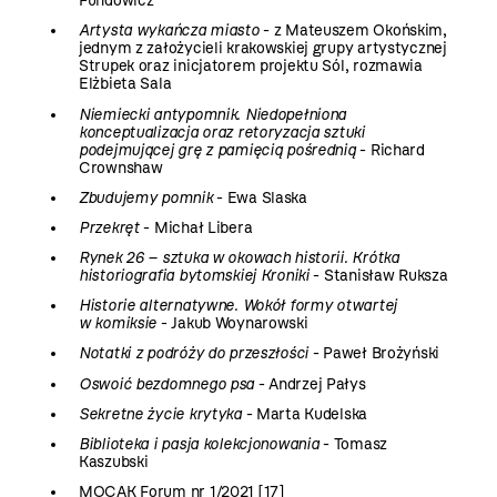
Fundowicz
Artysta wykańcza miasto
- z Mateuszem Okońskim,
jednym z założycieli krakowskiej grupy artystycznej
Strupek oraz inicjatorem projektu Sól, rozmawia
Elżbieta Sala
Niemiecki antypomnik. Niedopełniona
konceptualizacja oraz retoryzacja sztuki
podejmującej grę z pamięcią pośrednią
- Richard
Crownshaw
Zbudujemy pomnik
- Ewa Slaska
Przekręt
- Michał Libera
Rynek 26 – sztuka w okowach historii. Krótka
historiografia bytomskiej Kroniki
- Stanisław Ruksza
Historie alternatywne. Wokół formy otwartej
w komiksie
- Jakub Woynarowski
Notatki z podróży do przeszłości
- Paweł Brożyński
Oswoić bezdomnego psa
- Andrzej Pałys
Sekretne życie krytyka
- Marta Kudelska
Biblioteka i pasja kolekcjonowania
- Tomasz
Kaszubski
MOCAK Forum nr 1/2021 [17]