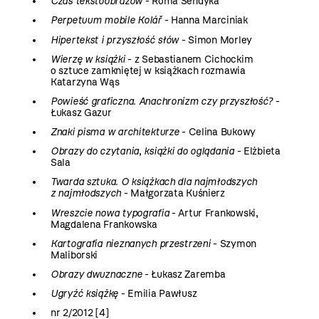
Czas tekstoobrazów
- Roma Sendyka
Perpetuum mobile Kolář
- Hanna Marciniak
Hipertekst i przyszłość słów
- Simon Morley
Wierzę w książki
- z Sebastianem Cichockim
o sztuce zamkniętej w książkach rozmawia
Katarzyna Wąs
Powieść graficzna. Anachronizm czy przyszłość?
-
Łukasz Gazur
Znaki pisma w architekturze
- Celina Bukowy
Obrazy do czytania, książki do oglądania
- Elżbieta
Sala
Twarda sztuka. O książkach dla najmłodszych
z najmłodszych
- Małgorzata Kuśnierz
Wreszcie nowa typografia
- Artur Frankowski,
Magdalena Frankowska
Kartografia nieznanych przestrzeni
- Szymon
Maliborski
Obrazy dwuznaczne
- Łukasz Zaremba
Ugryźć książkę
- Emilia Pawłusz
nr 2/2012 [4]