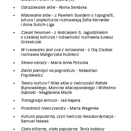
Obrazowanie słów
- Roma Sendyka
Malowanie słów
- z Pawłem Susidem o typografii,
sztuce i popkulturze rozmawiają Zofia Kerneder
i Anna Sulich-Liga
Czeski fenomen
- z Andrzejem S. Jagodzińskim
o czeskiej kulturze i tożsamości rozmawia Łukasz
Grzesiczak
W rysowaniu jest coś z notowania
- z Olą Cieślak
rozmawia Małgorzata Kuśnierz
Słowa-obrazy
- Maria Anna Potocka
Zaniki pamięci na pograniczu
- Sebastian
Frąckiewicz
Teksty kultury? Kilka słów o twórczości Rafała
Bujnowskiego, Marcina Maciejowskiego i Wilhelma
Sasnala
- Magdalena Mazik
Transgresja lemura
- Jaś Kapela
Przedmiot nieoczywisty
- Maria Wegenke
Kultura popularna, czyli twórcza niesubordynacja
-
Samuel Nowak
Ciała elitarne, ciała popularne. Tenis kobiecy