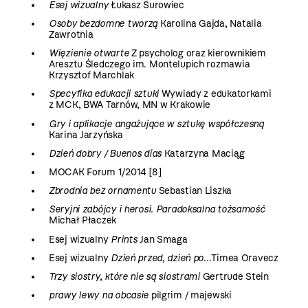
Esej wizualny
Łukasz Surowiec
Osoby bezdomne tworzą
Karolina Gajda, Natalia
Zawrotnia
Więzienie otwarte
Z psycholog oraz kierownikiem
Aresztu Śledczego im. Montelupich rozmawia
Krzysztof Marchlak
Specyfika edukacji sztuki
Wywiady z edukatorkami
z MCK, BWA Tarnów, MN w Krakowie
Gry i aplikacje angażujące w sztukę współczesną
Karina Jarzyńska
Dzień dobry / Buenos días
Katarzyna Maciąg
MOCAK Forum 1/2014 [8]
Zbrodnia bez ornamentu
Sebastian Liszka
Seryjni zabójcy i herosi. Paradoksalna tożsamość
Michał Płaczek
Esej wizualny
Prints
Jan Smaga
Esej wizualny
Dzień przed, dzień po...
Timea Oravecz
Trzy siostry, które nie są siostrami
Gertrude Stein
prawy lewy na obcasie
pilgrim / majewski