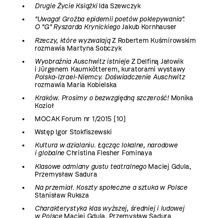
Drugie Życie Książki
Ida Szewczyk
"Uwaga! Groźba epidemii poetów poklepywania".
O "G" Ryszarda Krynickiego
Jakub Kornhauser
Rzeczy, które wyzwalają
Z Robertem Kuśmirowskim
rozmawia Martyna Sobczyk
Wyobraźnia Auschwitz istnieje
Z Delfiną Jałowik
i Jürgenem Kaumkötterem, kuratorami wystawy
Polska-Izrael-Niemcy. Doświadczenie Auschwitz
rozmawia Maria Kobielska
Kraków. Prosimy o bezwzględną szczerość!
Monika
Kozioł
MOCAK Forum nr 1/2015 [10]
Wstęp Igor Stokfiszewski
Kultura w dzialaniu. Łącząc lokalne, narodowe
i globalne
Christina Flesher Fominaya
Klasowe odmiany gustu teatralnego
Maciej Gdula,
Przemysław Sadura
Na przemiał. Koszty społeczne a sztuka w Polsce
Stanisław Ruksza
Charakterystyka klas wyższej, średniej i ludowej
w Polsce
Maciej Gdula, Przemysław Sadura