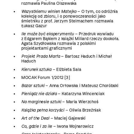
rozmawia Paulina Olszewska
Wszystkiemu winien Matejko
– O tym, co odróżnia
kolekcję od zbioru, i o ponowoczesności jako
śmietniku z prof. Jerzym Stelmachem rozmawia
Łukasz Gazur
Ile może być eksperymentu
– Przedruk wywiadu
z Edgarem Bąkiem z książki Miliard rzeczy dookoła.
Agata Szydłowska rozmawia z polskimi
projektantami graficznymi
Projekt Prada Marfa
– Bartosz Haduch i Michał
Haduch
Kierunek sztuka
– Elżbieta Sala
MOCAK Forum 1/2012 [3]
Bazar sztuki
– Anna Orłowska i Mateusz Choróbski
Pieniądz nie działa
– Katarzyna Wincenciak
Na marginesie sztuki
– Maria Wierzchoś
Książka pełna korzyści
– Oliwia Brzeźniak
Art of the Deal
– Maciej Gajewski
Co, gdzie i za ile
– Iwona Wojnarowicz