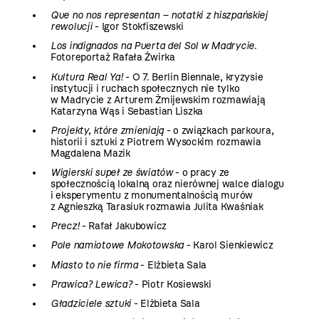
Que no nos representan – notatki z hiszpańskiej
rewolucji
- Igor Stokfiszewski
Los indignados na Puerta del Sol w Madrycie.
Fotoreportaż Rafała Żwirka
Kultura Real Ya!
- O 7. Berlin Biennale, kryzysie
instytucji i ruchach społecznych nie tylko
w Madrycie z Arturem Żmijewskim rozmawiają
Katarzyna Wąs i Sebastian Liszka
Projekty, które zmieniają
- o związkach parkoura,
historii i sztuki z Piotrem Wysockim rozmawia
Magdalena Mazik
Wigierski supeł ze światów
- o pracy ze
społecznością lokalną oraz nierównej walce dialogu
i eksperymentu z monumentalnością murów
z Agnieszką Tarasiuk rozmawia Julita Kwaśniak
Precz!
- Rafał Jakubowicz
Pole namiotowe Mokotowska
- Karol Sienkiewicz
Miasto to nie firma
- Elżbieta Sala
Prawica? Lewica?
- Piotr Kosiewski
Gładziciele sztuki
- Elżbieta Sala