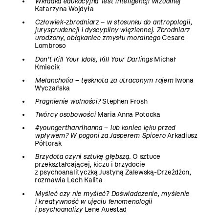
Wkładka edukacyjna Test inteligencji wizualnej
Katarzyna Wojdyła
Człowiek-zbrodniarz – w stosunku do antropologii,
jurysprudencji i dyscypliny więziennej. Zbrodniarz
urodzony, obłąkaniec zmysłu moralnego
Cesare
Lombroso
Don’t Kill Your Idols, Kill Your Darlings
Michał
Kmiecik
Melancholia – tęsknota za utraconym rajem
Iwona
Wyczańska
Pragnienie wolności?
Stephen Frosh
Twórcy osobowości
Maria Anna Potocka
#youngerthanrihanna – lub koniec lęku przed
wpływem? W pogoni za Jasperem Spicero
Arkadiusz
Półtorak
Brzydota czyni sztukę głębszą.
O sztuce
przekształcającej, kiczu i brzydocie
z psychoanalityczką Justyną Zalewską-Drzeżdżon,
rozmawia Lech Kalita
Myśleć czy nie myśleć? Doświadczenie, myślenie
i kreatywność w ujęciu fenomenologii
i psychoanalizy
Lene Auestad