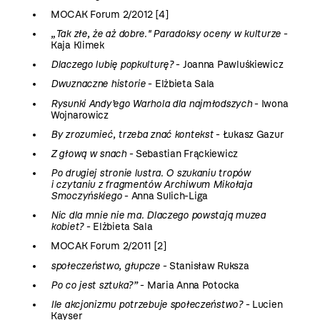
MOCAK Forum 2/2012 [4]
„Tak złe, że aż dobre." Paradoksy oceny w kulturze
-
Kaja Klimek
Dlaczego lubię popkulturę?
- Joanna Pawluśkiewicz
Dwuznaczne historie
- Elżbieta Sala
Rysunki Andy’ego Warhola dla najmłodszych
- Iwona
Wojnarowicz
By zrozumieć, trzeba znać kontekst
- Łukasz Gazur
Z głową w snach
- Sebastian Frąckiewicz
Po drugiej stronie lustra. O szukaniu tropów
i czytaniu z fragmentów Archiwum Mikołaja
Smoczyńskiego
- Anna Sulich-Liga
Nic dla mnie nie ma. Dlaczego powstają muzea
kobiet?
- Elżbieta Sala
MOCAK Forum 2/2011 [2]
społeczeństwo, głupcze
- Stanisław Ruksza
Po co jest sztuka?”
- Maria Anna Potocka
Ile akcjonizmu potrzebuje społeczeństwo?
- Lucien
Kayser