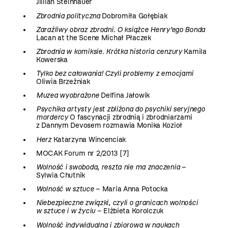
Jillian Steinhauer
Zbrodnia polityczna
Dobromiła Gołębiak
Zaraźliwy obraz zbrodni. O książce Henry’ego Bonda
Lacan at the Scene Michał Płaczek
Zbrodnia w komiksie. Krótka historia cenzury
Kamila
Kowerska
Tylko bez całowania! Czyli problemy z emocjami
Oliwia Brzeźniak
Muzea wyobrażone
Delfina Jałowik
Psychika artysty jest zbliżona do psychiki seryjnego
mordercy
O fascynacji zbrodnią i zbrodniarzami
z Dannym Devosem rozmawia Monika Kozioł
Herz
Katarzyna Wincenciak
MOCAK Forum nr 2/2013 [7]
Wolność i swoboda, reszta nie ma znaczenia
–
Sylwia Chutnik
Wolność w sztuce
– Maria Anna Potocka
Niebezpieczne związki, czyli o granicach wolności
w sztuce i w życiu
– Elżbieta Korolczuk
Wolność indywidualna i zbiorowa w naukach