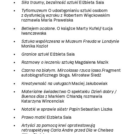
Siła traumy, bezsilność sztuki
Elżbieta Sala
Tyflomuzeum
O udostępnianiu sztuki osobom
z dysfunkcją wzroku z Robertem Więckowskim
rozmawia Maria Prawelska
Betlejem ocalone.
O książce Marty Kufel// Łucja
Iwanczewska
Sztuka współczesna w Muzeum Freuda w Londynie
Monika Kozioł
Granice sztuki
Elżbieta Sala
Rozmowy o leczeniu sztuką
Magdalena Mazik
Czarno na białym. Mircolasso rzuca lasso.
Fragment
autobiograficznego bloga. Mirosław Śledź
Kreatywność na usługach
Maciej Jakubowiak
Materialne świadectwo
O spektaklu
Dzień dobry /
Buenos días
z Markiem Chlandą rozmawia
Katarzyna Wincenciak
Notatki w sprawie sióstr Papin
Sebastian Liszka
Prawo matki
Elzbieta Sala
Artyści za pomocą krwi oprotestowują
retrospektywę Carla Andre przed Dia w Chelsea