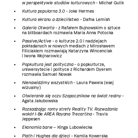
w perspektywie studiów kulturowych
- Michał Gulik
Kultura popularna 3.0
- Joke Hermes
Kultura ekranu a dzieciństwo
- Dafna Lemish
Galeria Otwarta
- z Rafałem Bujnowskim o sztuce
na billboardach rozmawia Maria Anna Potocka
Passive/Active
- o kulturze 2.0 i nadziejach
pokładanych w nowych mediach z Mirosławem
Filiciakiem rozmawiają Katarzyna Wincenciak
i Iwona Wojnarowicz
Popkultura jest polityczna
- o popkulturze,
uniwersytecie i polityce z Richardem Dyerem
rozmawia Samuel Nowak
Nienawidzimy wszystkich
- Laura Pawela (esej
wizualny)
Otwieranie się oczu Szapocznikow na świat realny
-
Agata Jakubowska
Rozsadzając ramy strefy Reality TV. Rozważania
wokół I-Be AREA Rayana Trecartina
- Travis
Jeppesen
Ekonomia barw
– Kinga Lubowiecka
Plath i Hughes dla dzieci
- Kamila Kowerska