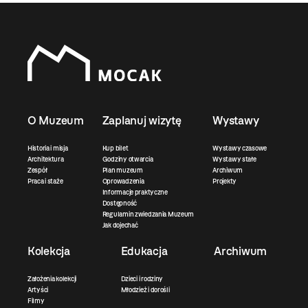
O Muzeum
Zaplanuj wizytę
Wystawy
Historia i misja
Kup bilet
Wystawy czasowe
Architektura
Godziny otwarcia
Wystawy stałe
Zespół
Plan muzeum
Archiwum
Praca i staże
Oprowadzenia
Projekty
Informacje praktyczne
Dostępność
Regulamin zwiedzania Muzeum
Jak dojechać
Kolekcja
Edukacja
Archiwum
Założenia kolekcji
Dzieci i rodziny
Artyści
Młodzież i dorośli
Filmy