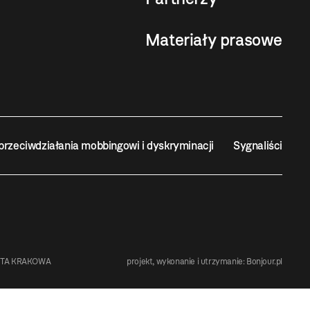
Materiały prasowe
przeciwdziałania mobbingowi i dyskryminacji
Sygnaliści
STA KRAKOWA
projekt, wykonanie i utrzymanie:
Bonjour.pl