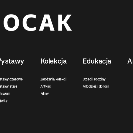
ystawy
Kolekcja
Edukacja
A
stawy czasowe
Założenia kolekcji
Dzieci i rodziny
tawy stałe
Artyści
Młodzież i dorośli
chiwum
Filmy
jekty