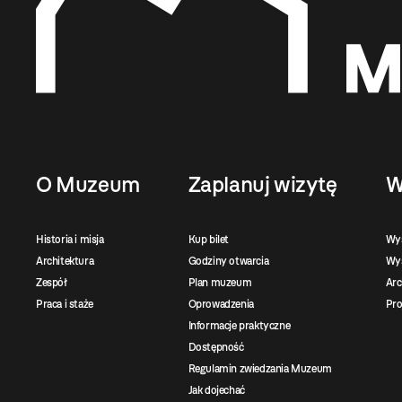
O Muzeum
Zaplanuj wizytę
W
Historia i misja
Kup bilet
Wy
Architektura
Godziny otwarcia
Wys
Zespół
Plan muzeum
Ar
Praca i staże
Oprowadzenia
Pro
Informacje praktyczne
Dostępność
Regulamin zwiedzania Muzeum
Jak dojechać