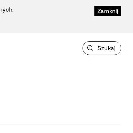
nych.
Zamknij
.