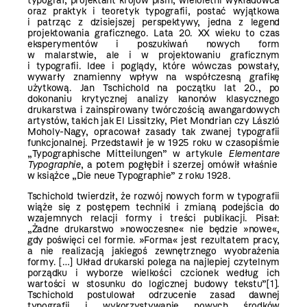
typograf, projektant krojów pism, wieloletni wykładowca
oraz praktyk i teoretyk typografii, postać wyjątkowa
i patrząc z dzisiejszej perspektywy, jedna z legend
projektowania graficznego. Lata 20. XX wieku to czas
eksperymentów i poszukiwań nowych form
w malarstwie, ale i w projektowaniu graficznym
i typografii. Idee i poglądy, które wówczas powstały,
wywarły znamienny wpływ na współczesną grafikę
użytkową. Jan Tschichold na początku lat 20., po
dokonaniu krytycznej analizy kanonów klasycznego
drukarstwa i zainspirowany twórczością awangardowych
artystów, takich jak El Lissitzky, Piet Mondrian czy László
Moholy-Nagy, opracował zasady tak zwanej typografii
funkcjonalnej. Przedstawił je w 1925 roku w czasopiśmie
„Typographische Mitteilungen” w artykule
Elementare
Typographie
, a potem pogłębił i szerzej omówił właśnie
w książce „Die neue Typographie” z roku 1928.
Tschichold twierdził, że rozwój nowych form w typografii
wiąże się z postępem techniki i zmianą podejścia do
wzajemnych relacji formy i treści publikacji. Pisał:
„Żadne drukarstwo »nowoczesne« nie będzie »nowe«,
gdy poświęci cel formie. »Forma« jest rezultatem pracy,
a nie realizacją jakiegoś zewnętrznego wyobrażenia
formy. […] Układ drukarski polega na najlepiej czytelnym
porządku i wyborze wielkości czcionek według ich
wartości w stosunku do logicznej budowy tekstu”
[1]
.
Tschichold postulował odrzucenie zasad dawnej
typografii i wykorzystywanie nowych środków