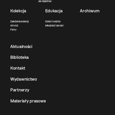
Jak dojechać
Kolekcja
Edukacja
Archiwum
Założenia kolekcji
Dzieci i rodziny
Artyści
Młodzież i dorośli
Filmy
Aktualności
Biblioteka
Kontakt
Wydawnictwo
Partnerzy
Materiały prasowe