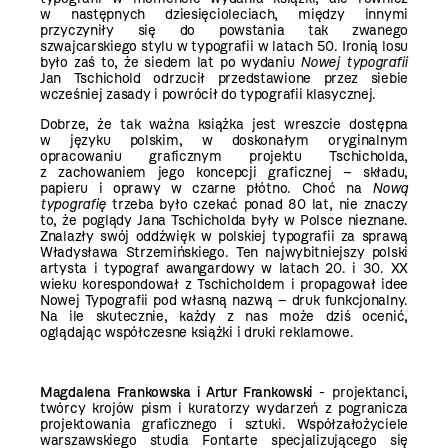
w następnych dziesięcioleciach, między innymi
przyczyniły się do powstania tak zwanego
szwajcarskiego stylu w typografii w latach 50. Ironią losu
było zaś to, że siedem lat po wydaniu
Nowej typografii
Jan Tschichold odrzucił przedstawione przez siebie
wcześniej zasady i powrócił do typografii klasycznej.
Dobrze, że tak ważna książka jest wreszcie dostępna
w języku polskim, w doskonałym oryginalnym
opracowaniu graficznym projektu Tschicholda,
z zachowaniem jego koncepcji graficznej – składu,
papieru i oprawy w czarne płótno. Choć na
Nową
typografię
trzeba było czekać ponad 80 lat, nie znaczy
to, że poglądy Jana Tschicholda były w Polsce nieznane.
Znalazły swój oddźwięk w polskiej typografii za sprawą
Władysława Strzemińskiego. Ten najwybitniejszy polski
artysta i typograf awangardowy w latach 20. i 30. XX
wieku korespondował z Tschicholdem i propagował idee
Nowej Typografii pod własną nazwą – druk funkcjonalny.
Na ile skutecznie, każdy z nas może dziś ocenić,
oglądając współczesne książki i druki reklamowe.
Magdalena Frankowska i Artur Frankowski
- projektanci,
twórcy krojów pism i kuratorzy wydarzeń z pogranicza
projektowania graficznego i sztuki. Współzałożyciele
warszawskiego studia Fontarte specjalizującego się