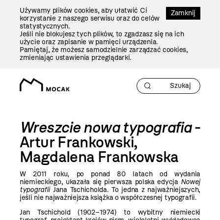
Przejdź
Używamy plików cookies, aby ułatwić Ci
Do
Zamknij
korzystanie z naszego serwisu oraz do celów
Treści
statystycznych.
Jeśli nie blokujesz tych plików, to zgadzasz się na ich
użycie oraz zapisanie w pamięci urządzenia.
Pamiętaj, że możesz samodzielnie zarządzać cookies,
zmieniając ustawienia przeglądarki.
Wreszcie nowa typografia
-
Artur Frankowski,
Magdalena Frankowska
W 2011 roku, po ponad 80 latach od wydania
niemieckiego, ukazała się pierwsza polska edycja
Nowej
typografii
Jana Tschicholda. To jedna z najważniejszych,
jeśli nie najważniejsza książka o współczesnej typografii.
Jan Tschichold (1902–1974) to wybitny niemiecki