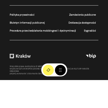
Polityka prywatności
Zamówienia publiczne
Biuletyn informacji publicznej
Deklaracja dostępności
Procedura przeciwdziałania mobbingowi i dyskryminacji
Sygnaliści
Wszystkie prawa zastrzeżone ©
MOCAK
2011-2026
MUZEUM SZTUKI WSPÓŁCZESNEJ W KRAKOWIE MOCAK – INSTYTUCJA KULTURY MIASTA
KRAKOWA
projekt, wykonanie i utrzymanie:
Bonjour.pl