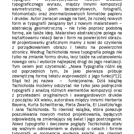
typograficznego wyrazu, między innymi kompozycji
asymetrycznej, pism bezszeryfowych, fotografii,
fotomontażu oraz znormalizowanych formatów papieru
i druków. Autor zwracał uwagę na fakt, że rozwój nowych
form w typografii związany był z nowym malarstwem –
abstrakcją geometryczną – nie tylko poprzez podobną
formę, ale także ideę. Malarstwo abstrakcyjne polega na
kształtowaniu relacji barw i form na powierzchni obrazu.
W projektowaniu graficznym mamy z kolei do czynienia
z porządkowaniem obrazu i tekstu na powierzchni
stronicy. Według Tschicholda nowa typografia polega nie
tylko na zmianie formy druku, lecz także na ustanowieniu
nowego celu i wyborze najlepszej drogi do jego realizacji.
Tym celem jest czytelność: „Nowa Typografia różni się
od poprzednich tym, że jako pierwsza próbuje
zewnętrzną formę tekstu wyprowadzić z jego funkcji”
[2]
.
Stąd też jej nazwa – funkcjonalna. Dziś książkę
Tschicholda możemy odczytać nie tylko jako podręcznik
typografii z analizą różnych elementów kompozycji oraz
z przykładami oryginalnych i awangardowych druków
z początku XX wieku, autorstwa między innymi Herberta
Bayera, Kurta Schwittersa, Pieta Zwarta, El Lissitzky’ego
i Jana Tschicholda. To również książka, która pokazuje
poszukiwania nowych metod projektowania, będących
odpowiedzią na zmieniający się świat i jego postrzeganie.
Nowa typografia
i ówczesne poglądy Tschicholda stały
się ważnym odniesieniem w dyskusji o celach i formie
typografii w momencie wydania książki, ale również