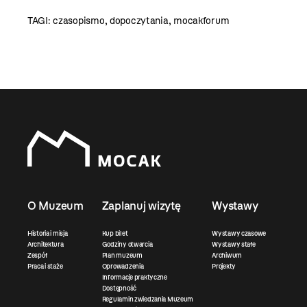
TAGI:
czasopismo
,
dopoczytania
,
mocakforum
O Muzeum
Zaplanuj wizytę
Wystawy
Historia i misja
Kup bilet
Wystawy czasowe
Architektura
Godziny otwarcia
Wystawy stałe
Zespół
Plan muzeum
Archiwum
Praca i staże
Oprowadzenia
Projekty
Informacje praktyczne
Dostępność
Regulamin zwiedzania Muzeum