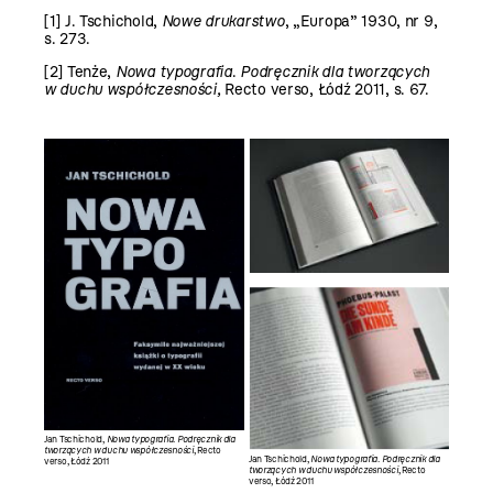
[1]
J. Tschichold,
Nowe drukarstwo
, „Europa” 1930, nr 9,
s. 273.
[2]
Tenże,
Nowa typografia
.
Podręcznik dla tworzących
w duchu współczesności,
Recto verso, Łódź 2011, s. 67.
Jan Tschichold,
Nowa typografia. Podręcznik dla
tworzących w duchu współczesności
, Recto
Jan Tschichold,
Nowa typografia. Podręcznik dla
verso, Łódź 2011
tworzących w duchu współczesności
, Recto
verso, Łódź 2011