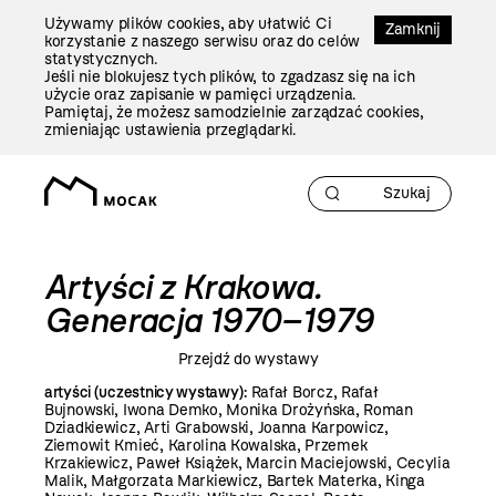
Przejdź
Używamy plików cookies, aby ułatwić Ci
Do
Zamknij
korzystanie z naszego serwisu oraz do celów
Treści
statystycznych.
Jeśli nie blokujesz tych plików, to zgadzasz się na ich
użycie oraz zapisanie w pamięci urządzenia.
Pamiętaj, że możesz samodzielnie zarządzać cookies,
zmieniając ustawienia przeglądarki.
Artyści z Krakowa.
Generacja 1970–1979
Przejdź do wystawy
artyści (uczestnicy wystawy):
Rafał Borcz, Rafał
Bujnowski, Iwona Demko, Monika Drożyńska, Roman
Dziadkiewicz, Arti Grabowski, Joanna Karpowicz,
Ziemowit Kmieć, Karolina Kowalska, Przemek
Krzakiewicz, Paweł Książek, Marcin Maciejowski, Cecylia
Malik, Małgorzata Markiewicz, Bartek Materka, Kinga