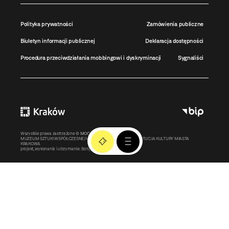
Polityka prywatności
Zamówienia publiczne
Biuletyn informacji publicznej
Deklaracja dostępności
Procedura przeciwdziałania mobbingowi i dyskryminacji
Sygnaliści
Wszystkie prawa zastrzeżone ©
MOCAK
2011-2026
MUZEUM SZTUKI WSPÓŁCZESNEJ W KRAKOWIE MOCAK – INSTYTUCJA KULTURY MIASTA
KRAKOWA
projekt, wykonanie i utrzymanie:
Bonjour.pl