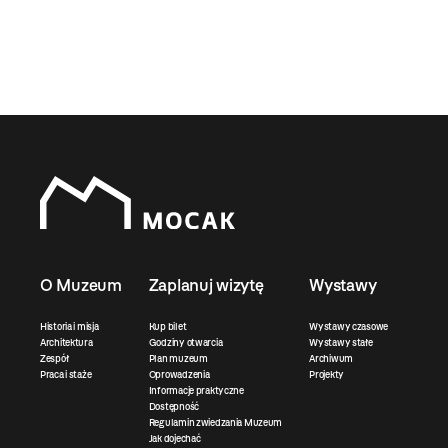
O Muzeum
Zaplanuj wizytę
Wystawy
Historia i misja
Kup bilet
Wystawy czasowe
Architektura
Godziny otwarcia
Wystawy stałe
Zespół
Plan muzeum
Archiwum
Praca i staże
Oprowadzenia
Projekty
Informacje praktyczne
Dostępność
Regulamin zwiedzania Muzeum
Jak dojechać