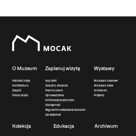
O Muzeum
Zaplanuj wizytę
Wystawy
Historia i misja
Kup bilet
Wystawy czasowe
Architektura
Godziny otwarcia
Wystawy stałe
Zespół
Plan muzeum
Archiwum
Praca i staże
Oprowadzenia
Projekty
Informacje praktyczne
Dostępność
Regulamin zwiedzania Muzeum
Jak dojechać
Kolekcja
Edukacja
Archiwum