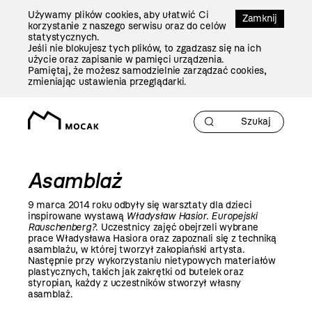
Przejdź
Używamy plików cookies, aby ułatwić Ci
Do
Zamknij
korzystanie z naszego serwisu oraz do celów
Treści
statystycznych.
Jeśli nie blokujesz tych plików, to zgadzasz się na ich
użycie oraz zapisanie w pamięci urządzenia.
Pamiętaj, że możesz samodzielnie zarządzać cookies,
zmieniając ustawienia przeglądarki.
Asamblaż
9 marca
2014 roku
odbyły się warsztaty dla dzieci
inspirowane wystawą
Władysław Hasior. Europejski
Rauschenberg?
.
Uczestnicy zajęć obejrzeli wybrane
prace Władysława Hasiora oraz zapoznali się z techniką
asamblażu, w której tworzył zakopiański artysta.
Następnie przy wykorzystaniu nietypowych materiałów
plastycznych, takich jak zakrętki od butelek oraz
styropian, każdy z uczestników stworzył własny
asamblaż.